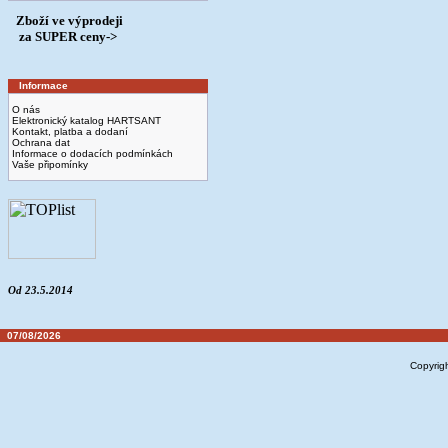
Zboží ve výprodeji
­ za SUPER ceny->
Informace
O nás
Elektronický katalog HARTSANT
Kontakt, platba a dodaní
Ochrana dat
Informace o dodacích podmínkách
Vaše připomínky
Od 23.5.2014
07/08/2026
Copyrig