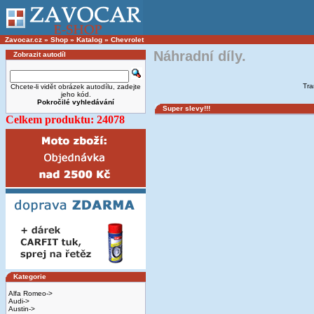
Zavocar.cz
»
Shop
»
Katalog
»
Chevrolet
Náhradní díly.
Zobrazit autodíl
Tra
Chcete-li vidět obrázek autodílu, zadejte
jeho kód.
Pokročilé vyhledávání
Super slevy!!!
Celkem produktu: 24078
Kategorie
Alfa Romeo->
Audi->
Austin->