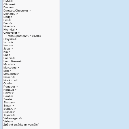
BMW->
Citroen->
Dacia->
Daewoo/Chevrolet->
Daihatsu->
Dodge
Fiat->
Ford->
Honda->
Hyundai->
Chevrolet
->
Trans Sport (02/97-01/06)
Chrysler->
Isuzu->
Iveco->
Jeep->
Kia->
Lada
Lancia->
Land Rover->
Mazda->
Mercedes->
Mini->
Mitsubishi->
Nissan->
Nové zboží
Opel->
Peugeot->
Renault->
Rover->
Saab->
Seat->
Skoda->
Smart->
Subaru->
Suzuki->
Toyota->
Volkswagen->
Volvo->
Zpětné zrcátko universální