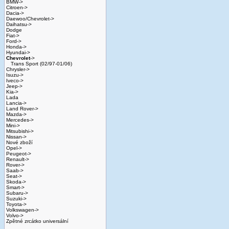
BMW->
Citroen->
Dacia->
Daewoo/Chevrolet->
Daihatsu->
Dodge
Fiat->
Ford->
Honda->
Hyundai->
Chevrolet
->
Trans Sport (02/97-01/06)
Chrysler->
Isuzu->
Iveco->
Jeep->
Kia->
Lada
Lancia->
Land Rover->
Mazda->
Mercedes->
Mini->
Mitsubishi->
Nissan->
Nové zboží
Opel->
Peugeot->
Renault->
Rover->
Saab->
Seat->
Skoda->
Smart->
Subaru->
Suzuki->
Toyota->
Volkswagen->
Volvo->
Zpětné zrcátko universální