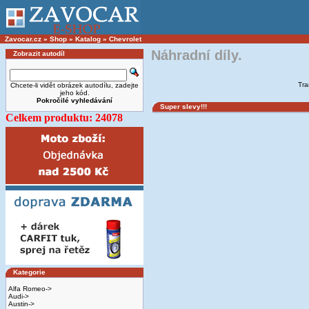
Zavocar.cz
»
Shop
»
Katalog
»
Chevrolet
Náhradní díly.
Zobrazit autodíl
Tra
Chcete-li vidět obrázek autodílu, zadejte
jeho kód.
Pokročilé vyhledávání
Super slevy!!!
Celkem produktu: 24078
Kategorie
Alfa Romeo->
Audi->
Austin->