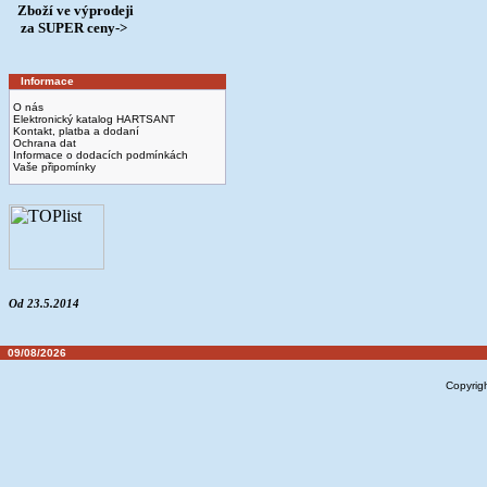
Zboží ve výprodeji
­ za SUPER ceny->
Informace
O nás
Elektronický katalog HARTSANT
Kontakt, platba a dodaní
Ochrana dat
Informace o dodacích podmínkách
Vaše připomínky
Od 23.5.2014
09/08/2026
Copyrig