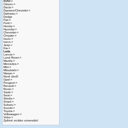
BMW->
Citroen->
Dacia->
Daewoo/Chevrolet->
Daihatsu->
Dodge
Fiat->
Ford->
Honda->
Hyundai->
Chevrolet->
Chrysler->
Isuzu->
Iveco->
Jeep->
Kia->
Lada
Lancia->
Land Rover->
Mazda->
Mercedes->
Mini->
Mitsubishi->
Nissan->
Nové zboží
Opel->
Peugeot->
Renault->
Rover->
Saab->
Seat->
Skoda->
Smart->
Subaru->
Suzuki->
Toyota->
Volkswagen->
Volvo->
Zpětné zrcátko universální