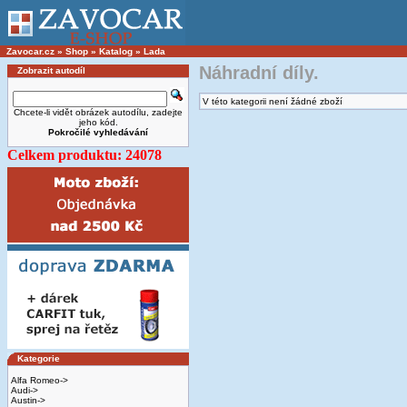
Zavocar.cz
»
Shop
»
Katalog
»
Lada
Náhradní díly.
Zobrazit autodíl
V této kategorii není žádné zboží
Chcete-li vidět obrázek autodílu, zadejte
jeho kód.
Pokročilé vyhledávání
Celkem produktu: 24078
Kategorie
Alfa Romeo->
Audi->
Austin->