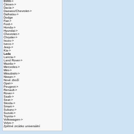
BMW->
Citroen->
Dacia->
Daewoo/Chevrolet->
Daihatsu->
Dodge
Fiat->
Ford->
Honda->
Hyundai->
Chevrolet->
Chrysler->
Isuzu->
Iveco->
Jeep->
Kia->
Lada
Lancia->
Land Rover->
Mazda->
Mercedes->
Mini->
Mitsubishi->
Nissan->
Nové zboží
Opel->
Peugeot->
Renault->
Rover->
Saab->
Seat->
Skoda->
Smart->
Subaru->
Suzuki->
Toyota->
Volkswagen->
Volvo->
Zpětné zrcátko universální