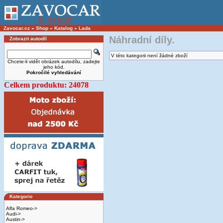
Zavocar.cz
»
Shop
»
Katalog
»
Lada
Náhradní díly.
Zobrazit autodíl
V této kategorii není žádné zboží
Chcete-li vidět obrázek autodílu, zadejte
jeho kód.
Pokročilé vyhledávání
Celkem produktu: 24078
Kategorie
Alfa Romeo->
Audi->
Austin->