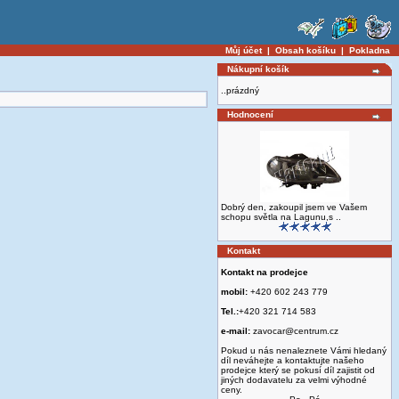
Můj účet
|
Obsah košíku
|
Pokladna
Nákupní košík
..prázdný
Hodnocení
Dobrý den, zakoupil jsem ve Vašem
schopu světla na Lagunu,s ..
Kontakt
Kontakt na prodejce
mobil:
+420 602 243 779
Tel.:
+420 321 714 583
e-mail:
zavocar@centrum.cz
Pokud u nás nenaleznete Vámi hledaný
díl neváhejte a kontaktujte našeho
prodejce který se pokusí díl zajistit od
jiných dodavatelu za velmi výhodné
ceny.