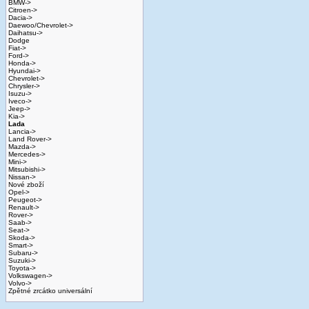
BMW->
Citroen->
Dacia->
Daewoo/Chevrolet->
Daihatsu->
Dodge
Fiat->
Ford->
Honda->
Hyundai->
Chevrolet->
Chrysler->
Isuzu->
Iveco->
Jeep->
Kia->
Lada
Lancia->
Land Rover->
Mazda->
Mercedes->
Mini->
Mitsubishi->
Nissan->
Nové zboží
Opel->
Peugeot->
Renault->
Rover->
Saab->
Seat->
Skoda->
Smart->
Subaru->
Suzuki->
Toyota->
Volkswagen->
Volvo->
Zpětné zrcátko universální