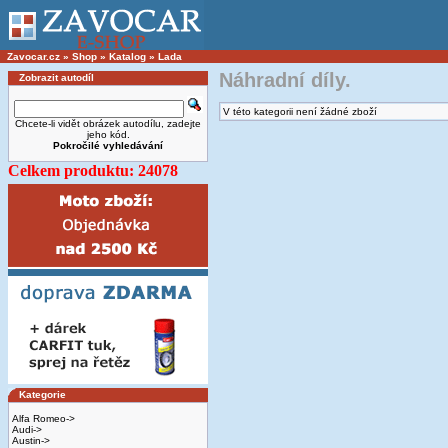
Zavocar.cz
»
Shop
»
Katalog
»
Lada
Náhradní díly.
Zobrazit autodíl
V této kategorii není žádné zboží
Chcete-li vidět obrázek autodílu, zadejte
jeho kód.
Pokročilé vyhledávání
Celkem produktu: 24078
Kategorie
Alfa Romeo->
Audi->
Austin->