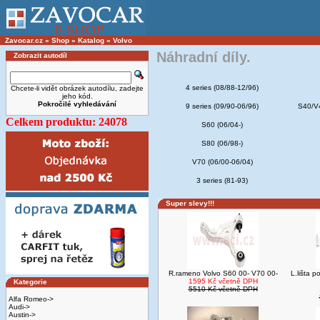
Zavocar.cz
»
Shop
»
Katalog
»
Volvo
Náhradní díly.
Zobrazit autodíl
4 series (08/88-12/96)
Chcete-li vidět obrázek autodílu, zadejte
jeho kód.
Pokročilé vyhledávání
9 series (09/90-06/96)
S40/V4
Celkem produktu: 24078
S60 (06/04-)
S80 (06/98-)
V70 (06/00-06/04)
3 series (81-93)
Super slevy!!!
R.rameno Volvo S60 00- V70 00-
L.lišta 
1595 Kč včetně DPH
Kategorie
5510 Kč včetně DPH
Alfa Romeo->
Audi->
Austin->