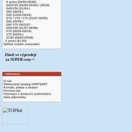
9 series (09/90-06/96)
S40/V40 (04/96-05/00) / (06/00-
S40/V50 (01/04-)
S60 (06/04-)
S60 (10/00-06/04)
S70 / V70 / C70 (01/97-06/00)
S80 (06/98-)
S80 V70 09/2007-
S90/V90 (01/97-09/98)
V70 (06/00-06/04)
V70 (06/04-)
XC90 (09/03-05/06)
3 series (81-93)
Zpětné zrcátko universální
Zboží ve výprodeji
­ za SUPER ceny->
Informace
O nás
Elektronický katalog HARTSANT
Kontakt, platba a dodaní
Ochrana dat
Informace o dodacích podmínkách
Vaše připomínky