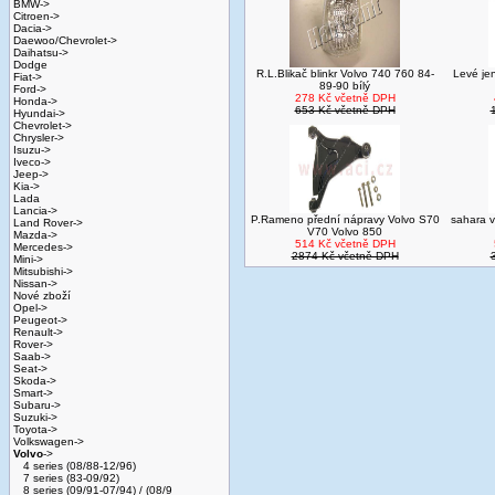
BMW->
Citroen->
Dacia->
Daewoo/Chevrolet->
Daihatsu->
Dodge
R.L.Blikač blinkr Volvo 740 760 84-
Levé jen
Fiat->
89-90 bílý
Ford->
278 Kč včetně DPH
Honda->
653 Kč včetně DPH
Hyundai->
Chevrolet->
Chrysler->
Isuzu->
Iveco->
Jeep->
Kia->
Lada
Lancia->
P.Rameno přední nápravy Volvo S70
sahara v
Land Rover->
V70 Volvo 850
Mazda->
514 Kč včetně DPH
Mercedes->
2874 Kč včetně DPH
Mini->
Mitsubishi->
Nissan->
Nové zboží
Opel->
Peugeot->
Renault->
Rover->
Saab->
Seat->
Skoda->
Smart->
Subaru->
Suzuki->
Toyota->
Volkswagen->
Volvo
->
4 series (08/88-12/96)
7 series (83-09/92)
8 series (09/91-07/94) / (08/9