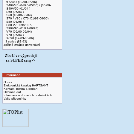
9 series (09/90-06/96)
S40/V40 (04/96-05/00) / (06/00-
S40/V50 (01/04-)
S60 (06/04-)
S60 (10/00-06/04)
S70 / V70 / C70 (01/97-06/00)
S80 (06/98-)
S80 V70 09/2007-
S90/V90 (01/97-09/98)
V70 (06/00-06/04)
V70 (06/04-)
XC90 (09/03-05/06)
3 series (81-93)
Zpětné zrcátko universální
Zboží ve výprodeji
­ za SUPER ceny->
Informace
O nás
Elektronický katalog HARTSANT
Kontakt, platba a dodaní
Ochrana dat
Informace o dodacích podmínkách
Vaše připomínky