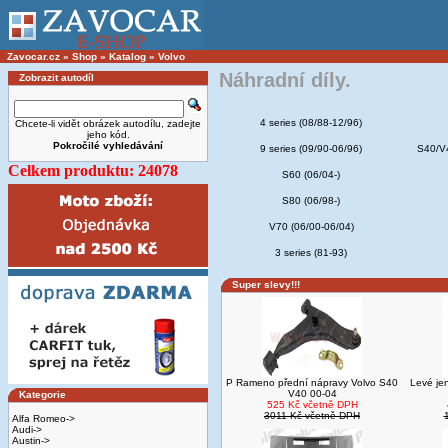
Zavocar.cz
»
Shop
»
Katalog
»
Volvo
Náhradní díly.
Zobrazit autodíl
4 series (08/88-12/96)
Chcete-li vidět obrázek autodílu, zadejte
jeho kód.
Pokročilé vyhledávání
9 series (09/90-06/96)
S40/V4
Celkem produktu: 24078
S60 (06/04-)
S80 (06/98-)
V70 (06/00-06/04)
3 series (81-93)
Super slevy!!!
P Rameno přední nápravy Volvo S40
Levé jen
V40 00-04
Kategorie
525 Kč včetně DPH
3011 Kč včetně DPH
Alfa Romeo->
Audi->
Austin->