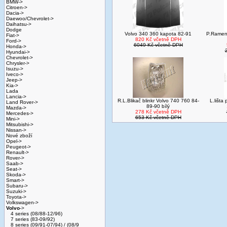
BMW->
Citroen->
Dacia->
Daewoo/Chevrolet->
Daihatsu->
Dodge
Volvo 340 360 kapota 82-91
P.Rameno
Fiat->
820 Kč včetně DPH
Ford->
6049 Kč včetně DPH
Honda->
Hyundai->
Chevrolet->
Chrysler->
Isuzu->
Iveco->
Jeep->
Kia->
Lada
Lancia->
R.L.Blikač blinkr Volvo 740 760 84-
L.lišta
Land Rover->
89-90 bílý
Mazda->
278 Kč včetně DPH
Mercedes->
653 Kč včetně DPH
Mini->
Mitsubishi->
Nissan->
Nové zboží
Opel->
Peugeot->
Renault->
Rover->
Saab->
Seat->
Skoda->
Smart->
Subaru->
Suzuki->
Toyota->
Volkswagen->
Volvo
->
4 series (08/88-12/96)
7 series (83-09/92)
8 series (09/91-07/94) / (08/9