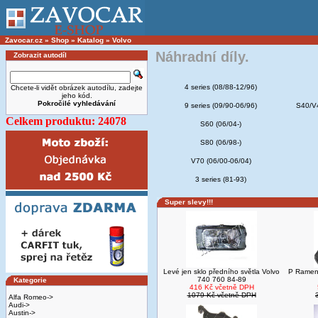
Zavocar.cz
»
Shop
»
Katalog
»
Volvo
Náhradní díly.
Zobrazit autodíl
4 series (08/88-12/96)
Chcete-li vidět obrázek autodílu, zadejte
jeho kód.
Pokročilé vyhledávání
9 series (09/90-06/96)
S40/V4
Celkem produktu: 24078
S60 (06/04-)
S80 (06/98-)
V70 (06/00-06/04)
3 series (81-93)
Super slevy!!!
Levé jen sklo předního světla Volvo
P Rameno
740 760 84-89
Kategorie
416 Kč včetně DPH
1079 Kč včetně DPH
Alfa Romeo->
Audi->
Austin->