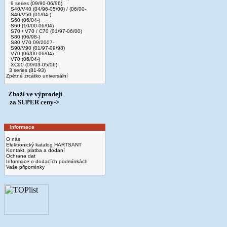
9 series (09/90-06/96)
S40/V40 (04/96-05/00) / (06/00-
S40/V50 (01/04-)
S60 (06/04-)
S60 (10/00-06/04)
S70 / V70 / C70 (01/97-06/00)
S80 (06/98-)
S80 V70 09/2007-
S90/V90 (01/97-09/98)
V70 (06/00-06/04)
V70 (06/04-)
XC90 (09/03-05/06)
3 series (81-93)
Zpětné zrcátko universální
Zboží ve výprodeji
­ za SUPER ceny->
Informace
O nás
Elektronický katalog HARTSANT
Kontakt, platba a dodaní
Ochrana dat
Informace o dodacích podmínkách
Vaše připomínky