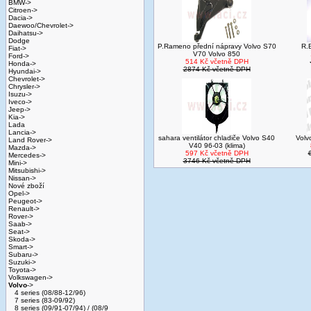
BMW->
Citroen->
Dacia->
Daewoo/Chevrolet->
Daihatsu->
Dodge
P.Rameno přední nápravy Volvo S70
R.
Fiat->
V70 Volvo 850
Ford->
514 Kč včetně DPH
Honda->
2874 Kč včetně DPH
Hyundai->
Chevrolet->
Chrysler->
Isuzu->
Iveco->
Jeep->
Kia->
Lada
Lancia->
sahara ventilátor chladiče Volvo S40
Volv
Land Rover->
V40 96-03 (klima)
Mazda->
597 Kč včetně DPH
Mercedes->
3746 Kč včetně DPH
Mini->
Mitsubishi->
Nissan->
Nové zboží
Opel->
Peugeot->
Renault->
Rover->
Saab->
Seat->
Skoda->
Smart->
Subaru->
Suzuki->
Toyota->
Volkswagen->
Volvo
->
4 series (08/88-12/96)
7 series (83-09/92)
8 series (09/91-07/94) / (08/9