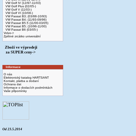
VW Golf IV (12/97-11/03)
VW Golf Plus (02/05-)
VW Golf V (11/03-)
VW Golf VI (10/08-)
VW Passat B3; (03/88-10/93)
VW Passat B4; (11/93-09/96)
VW Passat B5.5 (11/00-03/05)
VW Passat B5; (10/96-11/00)
VW Passat B6 (03/05-)
Volvo->
Zpětné zrcátko universální
Zboží ve výprodeji
­ za SUPER ceny->
Informace
O nás
Elektronický katalog HARTSANT
Kontakt, platba a dodaní
Ochrana dat
Informace o dodacích podmínkách
Vaše připomínky
Od 23.5.2014