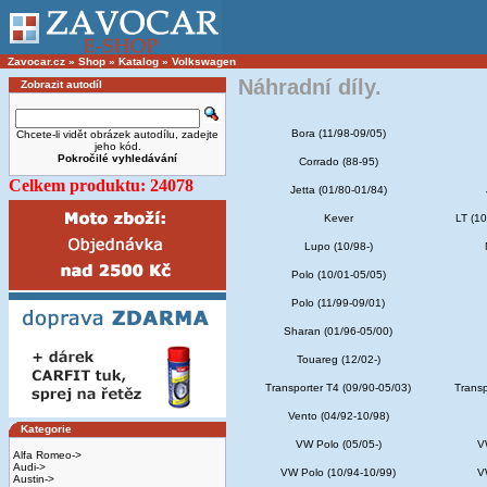
Zavocar.cz
»
Shop
»
Katalog
»
Volkswagen
Náhradní díly.
Zobrazit autodíl
Bora (11/98-09/05)
Chcete-li vidět obrázek autodílu, zadejte
jeho kód.
Pokročilé vyhledávání
Corrado (88-95)
Celkem produktu: 24078
Jetta (01/80-01/84)
Kever
LT (10
Lupo (10/98-)
Polo (10/01-05/05)
Polo (11/99-09/01)
Sharan (01/96-05/00)
Touareg (12/02-)
Transporter T4 (09/90-05/03)
Transp
Vento (04/92-10/98)
Kategorie
VW Polo (05/05-)
V
Alfa Romeo->
Audi->
VW Polo (10/94-10/99)
V
Austin->