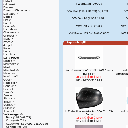
BMW->
VW Sharan (06/00-)
Citroen->
Dacia->
Daewoo/Chevrolet->
VW Golf (11/74-09/79) / (10/79-0
VW
Daihatsu->
Dodge
VW Golf IV (12/97-11/03)
V
Fiat->
Ford->
VW Golf VI (10/08-)
VW P
Honda->
Hyundai->
Chevrolet->
VW Passat B5.5 (11/00-03/05)
VW P
Chrysler->
Isuzu->
Iveco->
Super slevy!!!
Jeep->
Kia->
Lada
Lancia->
Land Rover->
Mazda->
Mercedes->
Mini->
Mitsubishi->
přední výztuha nárazníku VW Passat
L.skl
Nissan->
B3 88-94
SHARAN 
Nové zboží
258 Kč včetně DPH
Opel->
1060 Kč včetně DPH
Peugeot->
Renault->
Rover->
Saab->
Seat->
Skoda->
Smart->
Subaru->
Suzuki->
Toyota->
L Zpětného zrcátka kryt VW Fox 05-
L.sklo 
Volkswagen
->
černý
Bora (11/98-09/05)
182 Kč včetně DPH
Caddy (04/04-)
542 Kč včetně DPH
Caddy (08/82-07/92) / (11/95-08
Corrado (88-95)