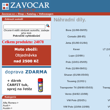
Zavocar.cz
»
Shop
»
Katalog
»
Volkswagen
Náhradní díly.
Zobrazit autodíl
Bora (11/98-09/05)
Chcete-li vidět obrázek autodílu, zadejte
jeho kód.
Pokročilé vyhledávání
Corrado (88-95)
Celkem produktu: 24078
Jetta (01/80-01/84)
Kever
LT (10
Lupo (10/98-)
Polo (10/01-05/05)
Polo (11/99-09/01)
Sharan (01/96-05/00)
Touareg (12/02-)
Transporter T4 (09/90-05/03)
Transp
Vento (04/92-10/98)
Kategorie
VW Polo (05/05-)
V
Alfa Romeo->
Audi->
VW Polo (10/94-10/99)
V
Austin->