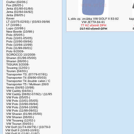
Crafter (04/06-)
Fox (06/05-)
Jetta (01/80-01/84)
Jetta (02/84-04/92)
Jetta (09/05-)
Kever
L.sklo zp. zrcátka VW GOLF II 83-92
ka
LT (10/75-02/93) / (03/93-09/96
VW JETTA 84-91
LT (10/96-)
77 Kč včetně DPH
Lupo (10/98-)
217 Kč včetně DPH
New Beetle (10/98-)
Polo (05/05-)
Polo (10/01-05/05)
Polo (10/90-09/94)
Polo (10/94-10/99)
Polo (11/99-09/01)
Polo 6/2009-
SCIROCCO 10/2008-
Sharan (01/96-05/00)
Sharan (06/00-)
TIGUAN 3/2008-
Touareg (12/02-)
Touran (04/03-)
Transporter T3; (07/79-07/91)
Transporter T4 (09/90-05/03)
Transporter T4 double cabin / C
Transporter T5 / Multivan (06/0
Vento (04/92-10/98)
VW Caddy (04/04-)
VW Caddy (08/82-07/92) / (11/95
VW Polo (05/05-)
VW Polo (10/01-05/05)
VW Polo (10/90-09/94)
VW Polo (10/94-10/99)
VW Polo (11/99-09/01)
VW Sharan (01/96-05/00)
VW Sharan (06/00-)
VW Touareg (12/02-)
VW Touran (04/03-)
VW Golf (11/74-09/79) / (10/79-0
VW Golf II (10/83-10/91)
VW Golf III (11/91-11/97)