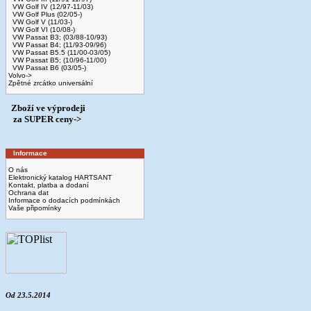
VW Golf IV (12/97-11/03)
VW Golf Plus (02/05-)
VW Golf V (11/03-)
VW Golf VI (10/08-)
VW Passat B3; (03/88-10/93)
VW Passat B4; (11/93-09/96)
VW Passat B5.5 (11/00-03/05)
VW Passat B5; (10/96-11/00)
VW Passat B6 (03/05-)
Volvo->
Zpětné zrcátko universální
Zboží ve výprodeji
­ za SUPER ceny->
Informace
O nás
Elektronický katalog HARTSANT
Kontakt, platba a dodaní
Ochrana dat
Informace o dodacích podmínkách
Vaše připomínky
Od 23.5.2014