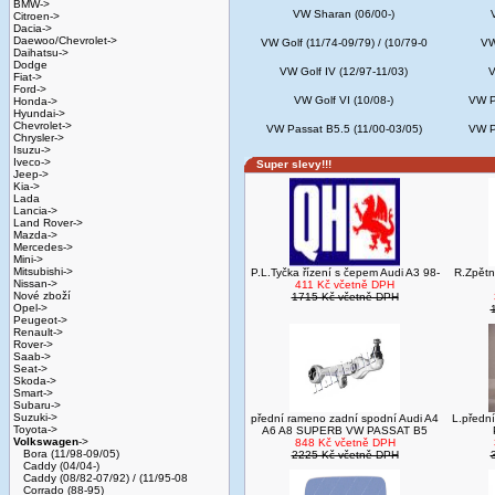
BMW->
VW Sharan (06/00-)
Citroen->
Dacia->
Daewoo/Chevrolet->
VW Golf (11/74-09/79) / (10/79-0
VW
Daihatsu->
Dodge
VW Golf IV (12/97-11/03)
V
Fiat->
Ford->
VW Golf VI (10/08-)
VW P
Honda->
Hyundai->
Chevrolet->
VW Passat B5.5 (11/00-03/05)
VW P
Chrysler->
Isuzu->
Iveco->
Super slevy!!!
Jeep->
Kia->
Lada
Lancia->
Land Rover->
Mazda->
Mercedes->
Mini->
Mitsubishi->
P.L.Tyčka řízení s čepem Audi A3 98-
R.Zpětn
Nissan->
411 Kč včetně DPH
Nové zboží
1715 Kč včetně DPH
Opel->
Peugeot->
Renault->
Rover->
Saab->
Seat->
Skoda->
Smart->
Subaru->
Suzuki->
přední rameno zadní spodní Audi A4
L.přední
Toyota->
A6 A8 SUPERB VW PASSAT B5
Volkswagen
->
848 Kč včetně DPH
Bora (11/98-09/05)
2225 Kč včetně DPH
Caddy (04/04-)
Caddy (08/82-07/92) / (11/95-08
Corrado (88-95)