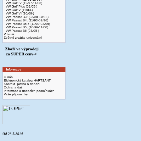
VW Golf IV (12/97-11/03)
VW Golf Plus (02/05-)
VW Golf V (11/03-)
VW Golf VI (10/08-)
VW Passat B3; (03/88-10/93)
VW Passat B4; (11/93-09/96)
VW Passat B5.5 (11/00-03/05)
VW Passat B5; (10/96-11/00)
VW Passat B6 (03/05-)
Volvo->
Zpětné zrcátko universální
Zboží ve výprodeji
­ za SUPER ceny->
Informace
O nás
Elektronický katalog HARTSANT
Kontakt, platba a dodaní
Ochrana dat
Informace o dodacích podmínkách
Vaše připomínky
Od 23.5.2014