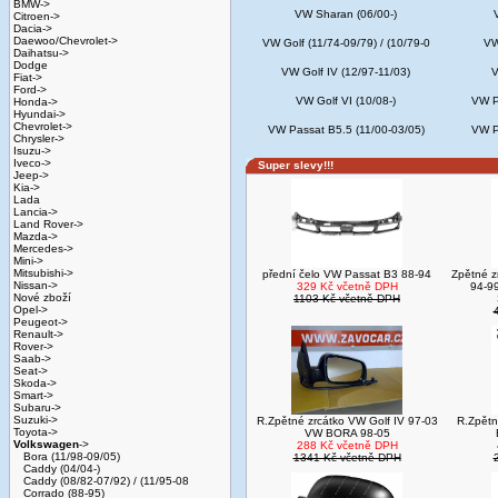
BMW->
VW Sharan (06/00-)
Citroen->
Dacia->
Daewoo/Chevrolet->
VW Golf (11/74-09/79) / (10/79-0
VW
Daihatsu->
Dodge
VW Golf IV (12/97-11/03)
V
Fiat->
Ford->
VW Golf VI (10/08-)
VW P
Honda->
Hyundai->
Chevrolet->
VW Passat B5.5 (11/00-03/05)
VW P
Chrysler->
Isuzu->
Iveco->
Super slevy!!!
Jeep->
Kia->
Lada
Lancia->
Land Rover->
Mazda->
Mercedes->
Mini->
Mitsubishi->
přední čelo VW Passat B3 88-94
Zpětné z
Nissan->
329 Kč včetně DPH
94-99
Nové zboží
1103 Kč včetně DPH
Opel->
Peugeot->
Renault->
Rover->
Saab->
Seat->
Skoda->
Smart->
Subaru->
Suzuki->
R.Zpětné zrcátko VW Golf IV 97-03
R.Zpětn
Toyota->
VW BORA 98-05
Volkswagen
->
288 Kč včetně DPH
Bora (11/98-09/05)
1341 Kč včetně DPH
Caddy (04/04-)
Caddy (08/82-07/92) / (11/95-08
Corrado (88-95)