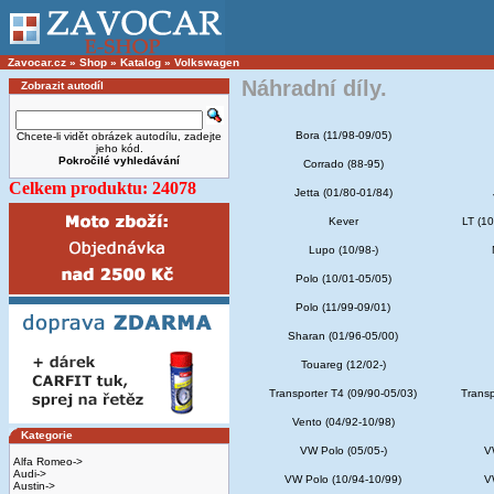
Zavocar.cz
»
Shop
»
Katalog
»
Volkswagen
Náhradní díly.
Zobrazit autodíl
Bora (11/98-09/05)
Chcete-li vidět obrázek autodílu, zadejte
jeho kód.
Pokročilé vyhledávání
Corrado (88-95)
Celkem produktu: 24078
Jetta (01/80-01/84)
Kever
LT (10
Lupo (10/98-)
Polo (10/01-05/05)
Polo (11/99-09/01)
Sharan (01/96-05/00)
Touareg (12/02-)
Transporter T4 (09/90-05/03)
Transp
Vento (04/92-10/98)
Kategorie
VW Polo (05/05-)
V
Alfa Romeo->
Audi->
VW Polo (10/94-10/99)
V
Austin->