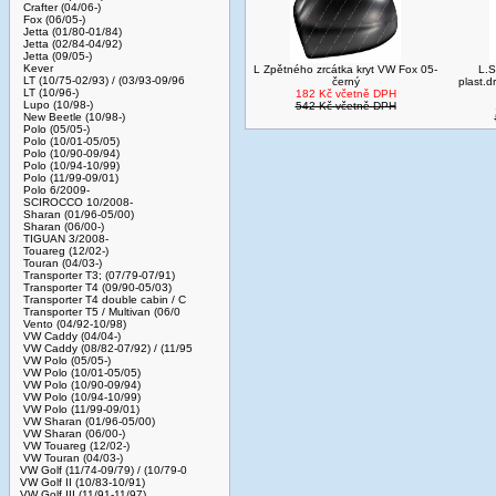
Crafter (04/06-)
Fox (06/05-)
Jetta (01/80-01/84)
Jetta (02/84-04/92)
Jetta (09/05-)
Kever
L Zpětného zrcátka kryt VW Fox 05-
L.S
LT (10/75-02/93) / (03/93-09/96
černý
plast.
LT (10/96-)
182 Kč včetně DPH
Lupo (10/98-)
542 Kč včetně DPH
New Beetle (10/98-)
Polo (05/05-)
Polo (10/01-05/05)
Polo (10/90-09/94)
Polo (10/94-10/99)
Polo (11/99-09/01)
Polo 6/2009-
SCIROCCO 10/2008-
Sharan (01/96-05/00)
Sharan (06/00-)
TIGUAN 3/2008-
Touareg (12/02-)
Touran (04/03-)
Transporter T3; (07/79-07/91)
Transporter T4 (09/90-05/03)
Transporter T4 double cabin / C
Transporter T5 / Multivan (06/0
Vento (04/92-10/98)
VW Caddy (04/04-)
VW Caddy (08/82-07/92) / (11/95
VW Polo (05/05-)
VW Polo (10/01-05/05)
VW Polo (10/90-09/94)
VW Polo (10/94-10/99)
VW Polo (11/99-09/01)
VW Sharan (01/96-05/00)
VW Sharan (06/00-)
VW Touareg (12/02-)
VW Touran (04/03-)
VW Golf (11/74-09/79) / (10/79-0
VW Golf II (10/83-10/91)
VW Golf III (11/91-11/97)