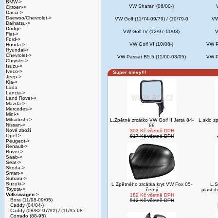
BMW->
VW Sharan (06/00-)
Citroen->
Dacia->
Daewoo/Chevrolet->
VW Golf (11/74-09/79) / (10/79-0
VW
Daihatsu->
Dodge
VW Golf IV (12/97-11/03)
V
Fiat->
Ford->
VW Golf VI (10/08-)
VW P
Honda->
Hyundai->
Chevrolet->
VW Passat B5.5 (11/00-03/05)
VW P
Chrysler->
Isuzu->
Iveco->
Super slevy!!!
Jeep->
Kia->
Lada
Lancia->
Land Rover->
Mazda->
Mercedes->
Mini->
Mitsubishi->
L.Zpětné zrcátko VW Golf II Jetta 84-
L.sklo z
Nissan->
88
Nové zboží
303 Kč včetně DPH
Opel->
817 Kč včetně DPH
Peugeot->
Renault->
Rover->
Saab->
Seat->
Skoda->
Smart->
Subaru->
Suzuki->
L Zpětného zrcátka kryt VW Fox 05-
L.S
Toyota->
černý
plast.
Volkswagen
->
182 Kč včetně DPH
Bora (11/98-09/05)
542 Kč včetně DPH
Caddy (04/04-)
Caddy (08/82-07/92) / (11/95-08
Corrado (88-95)