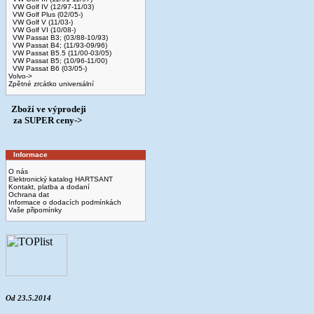
VW Golf IV (12/97-11/03)
VW Golf Plus (02/05-)
VW Golf V (11/03-)
VW Golf VI (10/08-)
VW Passat B3; (03/88-10/93)
VW Passat B4; (11/93-09/96)
VW Passat B5.5 (11/00-03/05)
VW Passat B5; (10/96-11/00)
VW Passat B6 (03/05-)
Volvo->
Zpětné zrcátko universální
Zboží ve výprodeji
­ za SUPER ceny->
Informace
O nás
Elektronický katalog HARTSANT
Kontakt, platba a dodaní
Ochrana dat
Informace o dodacích podmínkách
Vaše připomínky
Od 23.5.2014