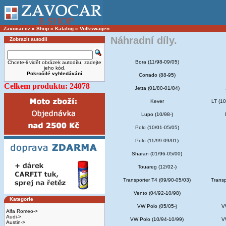
Zavocar.cz
»
Shop
»
Katalog
»
Volkswagen
Náhradní díly.
Zobrazit autodíl
Bora (11/98-09/05)
Chcete-li vidět obrázek autodílu, zadejte
jeho kód.
Pokročilé vyhledávání
Corrado (88-95)
Celkem produktu: 24078
Jetta (01/80-01/84)
Kever
LT (10
Lupo (10/98-)
Polo (10/01-05/05)
Polo (11/99-09/01)
Sharan (01/96-05/00)
Touareg (12/02-)
Transporter T4 (09/90-05/03)
Transp
Vento (04/92-10/98)
Kategorie
VW Polo (05/05-)
V
Alfa Romeo->
Audi->
VW Polo (10/94-10/99)
V
Austin->