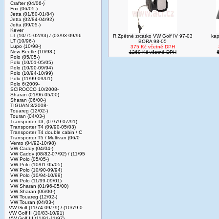
Crafter (04/06-)
Fox (06/05-)
Jetta (01/80-01/84)
Jetta (02/84-04/92)
Jetta (09/05-)
Kever
LT (10/75-02/93) / (03/93-09/96
R.Zpětné zrcátko VW Golf IV 97-03
ka
LT (10/96-)
BORA 98-05
Lupo (10/98-)
375 Kč včetně DPH
New Beetle (10/98-)
1269 Kč včetně DPH
Polo (05/05-)
Polo (10/01-05/05)
Polo (10/90-09/94)
Polo (10/94-10/99)
Polo (11/99-09/01)
Polo 6/2009-
SCIROCCO 10/2008-
Sharan (01/96-05/00)
Sharan (06/00-)
TIGUAN 3/2008-
Touareg (12/02-)
Touran (04/03-)
Transporter T3; (07/79-07/91)
Transporter T4 (09/90-05/03)
Transporter T4 double cabin / C
Transporter T5 / Multivan (06/0
Vento (04/92-10/98)
VW Caddy (04/04-)
VW Caddy (08/82-07/92) / (11/95
VW Polo (05/05-)
VW Polo (10/01-05/05)
VW Polo (10/90-09/94)
VW Polo (10/94-10/99)
VW Polo (11/99-09/01)
VW Sharan (01/96-05/00)
VW Sharan (06/00-)
VW Touareg (12/02-)
VW Touran (04/03-)
VW Golf (11/74-09/79) / (10/79-0
VW Golf II (10/83-10/91)
VW Golf III (11/91-11/97)