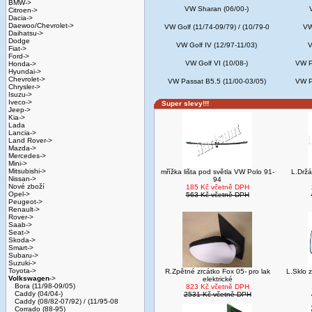
BMW->
VW Sharan (06/00-)
Citroen->
Dacia->
Daewoo/Chevrolet->
VW Golf (11/74-09/79) / (10/79-0
VW
Daihatsu->
Dodge
VW Golf IV (12/97-11/03)
V
Fiat->
Ford->
VW Golf VI (10/08-)
VW P
Honda->
Hyundai->
Chevrolet->
VW Passat B5.5 (11/00-03/05)
VW P
Chrysler->
Isuzu->
Iveco->
Super slevy!!!
Jeep->
Kia->
Lada
Lancia->
Land Rover->
Mazda->
Mercedes->
Mini->
Mitsubishi->
mřížka lišta pod světla VW Polo 91-
L.Drž
Nissan->
94
Nové zboží
185 Kč včetně DPH
Opel->
563 Kč včetně DPH
Peugeot->
Renault->
Rover->
Saab->
Seat->
Skoda->
Smart->
Subaru->
Suzuki->
Toyota->
R.Zpětné zrcátko Fox 05- pro lak
L.Sklo 
Volkswagen
->
elektrické
Bora (11/98-09/05)
823 Kč včetně DPH
Caddy (04/04-)
2531 Kč včetně DPH
Caddy (08/82-07/92) / (11/95-08
Corrado (88-95)