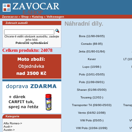
Zavocar.cz
»
Shop
»
Katalog
»
Volkswagen
Náhradní díly.
Zobrazit autodíl
Bora (11/98-09/05)
Chcete-li vidět obrázek autodílu, zadejte
jeho kód.
Pokročilé vyhledávání
Corrado (88-95)
Celkem produktu: 24078
Jetta (01/80-01/84)
Kever
LT (10
Lupo (10/98-)
Polo (10/01-05/05)
Polo (11/99-09/01)
Sharan (01/96-05/00)
Touareg (12/02-)
Transporter T4 (09/90-05/03)
Transp
Vento (04/92-10/98)
Kategorie
VW Polo (05/05-)
V
Alfa Romeo->
Audi->
VW Polo (10/94-10/99)
V
Austin->