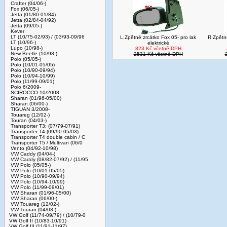
Crafter (04/06-)
Fox (06/05-)
Jetta (01/80-01/84)
Jetta (02/84-04/92)
Jetta (09/05-)
Kever
LT (10/75-02/93) / (03/93-09/96
L.Zpětné zrcátko Fox 05- pro lak
R.Zpětn
LT (10/96-)
elektrické
Lupo (10/98-)
823 Kč včetně DPH
New Beetle (10/98-)
2531 Kč včetně DPH
Polo (05/05-)
Polo (10/01-05/05)
Polo (10/90-09/94)
Polo (10/94-10/99)
Polo (11/99-09/01)
Polo 6/2009-
SCIROCCO 10/2008-
Sharan (01/96-05/00)
Sharan (06/00-)
TIGUAN 3/2008-
Touareg (12/02-)
Touran (04/03-)
Transporter T3; (07/79-07/91)
Transporter T4 (09/90-05/03)
Transporter T4 double cabin / C
Transporter T5 / Multivan (06/0
Vento (04/92-10/98)
VW Caddy (04/04-)
VW Caddy (08/82-07/92) / (11/95
VW Polo (05/05-)
VW Polo (10/01-05/05)
VW Polo (10/90-09/94)
VW Polo (10/94-10/99)
VW Polo (11/99-09/01)
VW Sharan (01/96-05/00)
VW Sharan (06/00-)
VW Touareg (12/02-)
VW Touran (04/03-)
VW Golf (11/74-09/79) / (10/79-0
VW Golf II (10/83-10/91)
VW Golf III (11/91-11/97)