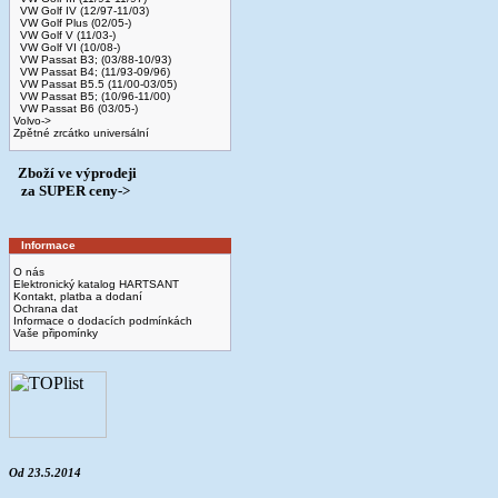
VW Golf IV (12/97-11/03)
VW Golf Plus (02/05-)
VW Golf V (11/03-)
VW Golf VI (10/08-)
VW Passat B3; (03/88-10/93)
VW Passat B4; (11/93-09/96)
VW Passat B5.5 (11/00-03/05)
VW Passat B5; (10/96-11/00)
VW Passat B6 (03/05-)
Volvo->
Zpětné zrcátko universální
Zboží ve výprodeji
­ za SUPER ceny->
Informace
O nás
Elektronický katalog HARTSANT
Kontakt, platba a dodaní
Ochrana dat
Informace o dodacích podmínkách
Vaše připomínky
Od 23.5.2014