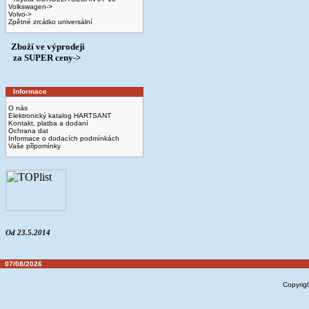
Volkswagen->
Volvo->
Zpětné zrcátko universální
Zboží ve výprodeji
­ za SUPER ceny->
Informace
O nás
Elektronický katalog HARTSANT
Kontakt, platba a dodaní
Ochrana dat
Informace o dodacích podmínkách
Vaše připomínky
Od 23.5.2014
07/08/2026
Copyrig