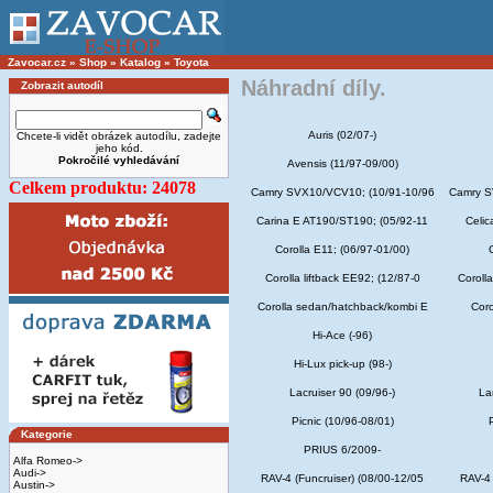
Zavocar.cz
»
Shop
»
Katalog
»
Toyota
Náhradní díly.
Zobrazit autodíl
Auris (02/07-)
Chcete-li vidět obrázek autodílu, zadejte
jeho kód.
Pokročilé vyhledávání
Avensis (11/97-09/00)
Celkem produktu: 24078
Camry SVX10/VCV10; (10/91-10/96
Camry S
Carina E AT190/ST190; (05/92-11
Celic
Corolla E11; (06/97-01/00)
Corolla liftback EE92; (12/87-0
Coroll
Corolla sedan/hatchback/kombi E
Coro
Hi-Ace (-96)
Hi-Lux pick-up (98-)
Lacruiser 90 (09/96-)
La
Picnic (10/96-08/01)
Kategorie
PRIUS 6/2009-
Alfa Romeo->
Audi->
RAV-4 (Funcruiser) (08/00-12/05
RAV-4 
Austin->