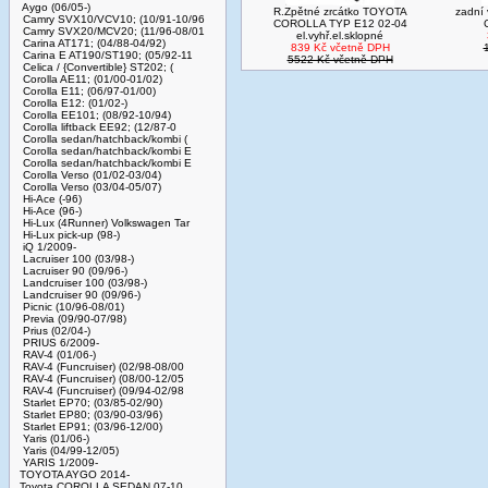
Aygo (06/05-)
R.Zpětné zrcátko TOYOTA
zadní 
Camry SVX10/VCV10; (10/91-10/96
COROLLA TYP E12 02-04
Camry SVX20/MCV20; (11/96-08/01
el.vyhř.el.sklopné
Carina AT171; (04/88-04/92)
839 Kč včetně DPH
Carina E AT190/ST190; (05/92-11
5522 Kč včetně DPH
Celica / {Convertible} ST202; (
Corolla AE11; (01/00-01/02)
Corolla E11; (06/97-01/00)
Corolla E12: (01/02-)
Corolla EE101; (08/92-10/94)
Corolla liftback EE92; (12/87-0
Corolla sedan/hatchback/kombi (
Corolla sedan/hatchback/kombi E
Corolla sedan/hatchback/kombi E
Corolla Verso (01/02-03/04)
Corolla Verso (03/04-05/07)
Hi-Ace (-96)
Hi-Ace (96-)
Hi-Lux (4Runner) Volkswagen Tar
Hi-Lux pick-up (98-)
iQ 1/2009-
Lacruiser 100 (03/98-)
Lacruiser 90 (09/96-)
Landcruiser 100 (03/98-)
Landcruiser 90 (09/96-)
Picnic (10/96-08/01)
Previa (09/90-07/98)
Prius (02/04-)
PRIUS 6/2009-
RAV-4 (01/06-)
RAV-4 (Funcruiser) (02/98-08/00
RAV-4 (Funcruiser) (08/00-12/05
RAV-4 (Funcruiser) (09/94-02/98
Starlet EP70; (03/85-02/90)
Starlet EP80; (03/90-03/96)
Starlet EP91; (03/96-12/00)
Yaris (01/06-)
Yaris (04/99-12/05)
YARIS 1/2009-
TOYOTA AYGO 2014-
Toyota COROLLA SEDAN 07-10