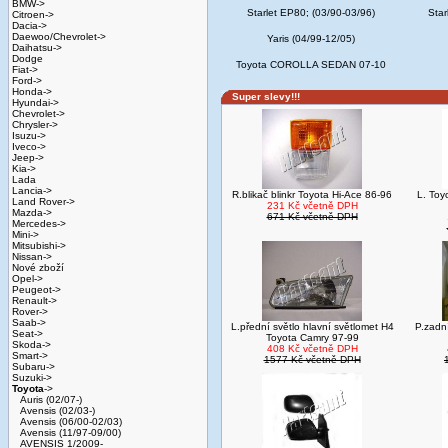
BMW->
Starlet EP80; (03/90-03/96)
Star
Citroen->
Dacia->
Daewoo/Chevrolet->
Yaris (04/99-12/05)
Daihatsu->
Dodge
Toyota COROLLA SEDAN 07-10
Fiat->
Ford->
Honda->
Super slevy!!!
Hyundai->
Chevrolet->
Chrysler->
Isuzu->
Iveco->
Jeep->
Kia->
Lada
Lancia->
R.blikač blinkr Toyota Hi-Ace 86-96
L. Toy
Land Rover->
231 Kč včetně DPH
Mazda->
671 Kč včetně DPH
Mercedes->
Mini->
Mitsubishi->
Nissan->
Nové zboží
Opel->
Peugeot->
Renault->
Rover->
Saab->
L.přední světlo hlavní světlomet H4
P.zadn
Seat->
Toyota Camry 97-99
Skoda->
408 Kč včetně DPH
Smart->
1577 Kč včetně DPH
Subaru->
Suzuki->
Toyota
->
Auris (02/07-)
Avensis (02/03-)
Avensis (06/00-02/03)
Avensis (11/97-09/00)
AVENSIS 1/2009-