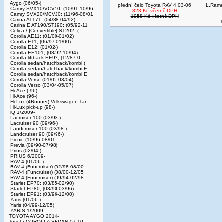
Aygo (06/05-)
přední čelo Toyota RAV 4 03-06
L.Rame
Camry SVX10/VCV10; (10/91-10/96
823 Kč včetně DPH
Camry SVX20/MCV20; (11/96-08/01
1958 Kč včetně DPH
Carina AT171; (04/88-04/92)
Carina E AT190/ST190; (05/92-11
Celica / {Convertible} ST202; (
Corolla AE11; (01/00-01/02)
Corolla E11; (06/97-01/00)
Corolla E12: (01/02-)
Corolla EE101; (08/92-10/94)
Corolla liftback EE92; (12/87-0
Corolla sedan/hatchback/kombi (
Corolla sedan/hatchback/kombi E
Corolla sedan/hatchback/kombi E
Corolla Verso (01/02-03/04)
Corolla Verso (03/04-05/07)
Hi-Ace (-96)
Hi-Ace (96-)
Hi-Lux (4Runner) Volkswagen Tar
Hi-Lux pick-up (98-)
iQ 1/2009-
Lacruiser 100 (03/98-)
Lacruiser 90 (09/96-)
Landcruiser 100 (03/98-)
Landcruiser 90 (09/96-)
Picnic (10/96-08/01)
Previa (09/90-07/98)
Prius (02/04-)
PRIUS 6/2009-
RAV-4 (01/06-)
RAV-4 (Funcruiser) (02/98-08/00
RAV-4 (Funcruiser) (08/00-12/05
RAV-4 (Funcruiser) (09/94-02/98
Starlet EP70; (03/85-02/90)
Starlet EP80; (03/90-03/96)
Starlet EP91; (03/96-12/00)
Yaris (01/06-)
Yaris (04/99-12/05)
YARIS 1/2009-
TOYOTA AYGO 2014-
Toyota COROLLA SEDAN 07-10