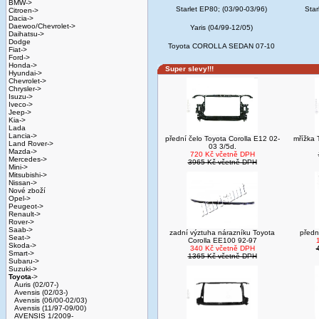
BMW->
Starlet EP80; (03/90-03/96)
Star
Citroen->
Dacia->
Daewoo/Chevrolet->
Yaris (04/99-12/05)
Daihatsu->
Dodge
Toyota COROLLA SEDAN 07-10
Fiat->
Ford->
Honda->
Super slevy!!!
Hyundai->
Chevrolet->
Chrysler->
Isuzu->
Iveco->
Jeep->
Kia->
Lada
Lancia->
přední čelo Toyota Corolla E12 02-
mřížka
Land Rover->
03 3/5d.
Mazda->
720 Kč včetně DPH
Mercedes->
3965 Kč včetně DPH
Mini->
Mitsubishi->
Nissan->
Nové zboží
Opel->
Peugeot->
Renault->
Rover->
Saab->
zadní výztuha nárazníku Toyota
předn
Seat->
Corolla EE100 92-97
Skoda->
340 Kč včetně DPH
Smart->
1365 Kč včetně DPH
Subaru->
Suzuki->
Toyota
->
Auris (02/07-)
Avensis (02/03-)
Avensis (06/00-02/03)
Avensis (11/97-09/00)
AVENSIS 1/2009-