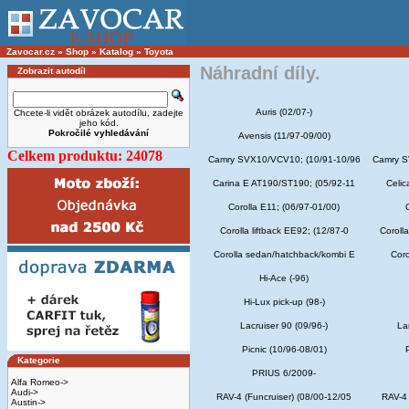
Zavocar.cz
»
Shop
»
Katalog
»
Toyota
Náhradní díly.
Zobrazit autodíl
Auris (02/07-)
Chcete-li vidět obrázek autodílu, zadejte
jeho kód.
Pokročilé vyhledávání
Avensis (11/97-09/00)
Celkem produktu: 24078
Camry SVX10/VCV10; (10/91-10/96
Camry S
Carina E AT190/ST190; (05/92-11
Celic
Corolla E11; (06/97-01/00)
Corolla liftback EE92; (12/87-0
Coroll
Corolla sedan/hatchback/kombi E
Coro
Hi-Ace (-96)
Hi-Lux pick-up (98-)
Lacruiser 90 (09/96-)
La
Picnic (10/96-08/01)
Kategorie
PRIUS 6/2009-
Alfa Romeo->
Audi->
RAV-4 (Funcruiser) (08/00-12/05
RAV-4 
Austin->