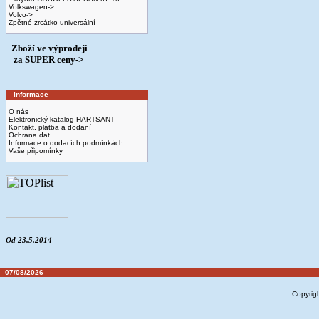
Volkswagen->
Volvo->
Zpětné zrcátko universální
Zboží ve výprodeji
­ za SUPER ceny->
Informace
O nás
Elektronický katalog HARTSANT
Kontakt, platba a dodaní
Ochrana dat
Informace o dodacích podmínkách
Vaše připomínky
Od 23.5.2014
07/08/2026
Copyrig