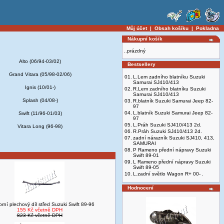
Můj účet
|
Obsah košíku
|
Pokladna
Nákupní košík
..prázdný
Alto (06/94-03/02)
Bestsellery
Grand Vitara (05/98-02/06)
01.
L.Lem zadního blatníku Suzuki
Samurai SJ410/413
Ignis (10/01-)
02.
R.Lem zadního blatníku Suzuki
Samurai SJ410/413
Splash (04/08-)
03.
R.blatník Suzuki Samurai Jeep 82-
97
04.
L.blatník Suzuki Samurai Jeep 82-
Swift (11/96-01/03)
97
05.
L.Práh Suzuki SJ410/413 2d.
Vitara Long (96-98)
06.
R.Práh Suzuki SJ410/413 2d.
07.
zadní nárazník Suzuki SJ410, 413,
SAMURAI
08.
P Rameno přední nápravy Suzuki
Swift 89-01
09.
L Rameno přední nápravy Suzuki
Swift 89-05
10.
L.zadní světlo Wagon R+ 00- .
Hodnocení
orní plechový díl střed Suzuki Swift 89-96
155 Kč včetně DPH
823 Kč včetně DPH