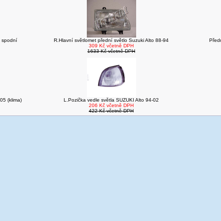
 spodní
R.Hlavní světlomet přední světlo Suzuki Alto 88-94
Před
309 Kč včetně DPH
1633 Kč včetně DPH
05 (klima)
L.Pozička vedle světla SUZUKI Alto 94-02
206 Kč včetně DPH
422 Kč včetně DPH