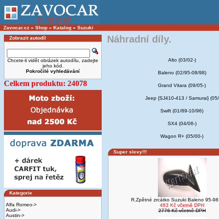
Zavocar.cz
»
Shop
»
Katalog
»
Suzuki
Náhradní díly.
Zobrazit autodíl
Alto (03/02-)
Chcete-li vidět obrázek autodílu, zadejte
jeho kód.
Pokročilé vyhledávání
Baleno (02/95-08/98)
Celkem produktu: 24078
Grand Vitara (09/05-)
Jeep {SJ410-413 / Samurai} (05/
Swift (01/89-10/96)
SX4 (04/06-)
Wagon R+ (05/00-)
Super slevy!!!
Kategorie
R.Zpětné zrcátko Suzuki Baleno 95-98
Alfa Romeo->
463 Kč včetně DPH
Audi->
2776 Kč včetně DPH
Austin->