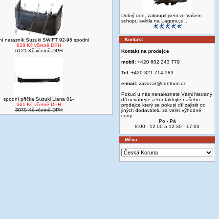
Dobrý den, zakoupil jsem ve Vašem
schopu světla na Lagunu,s ..
Kontakt
ní nárazník Suzuki SWIFT 92-96 spodní
628 Kč včetně DPH
6121 Kč včetně DPH
Kontakt na prodejce
mobil:
+420 602 243 779
Tel.:
+420 321 714 583
e-mail:
zavocar@centrum.cz
Pokud u nás nenaleznete Vámi hledaný
spodní příčka Suzuki Liana 01-
díl neváhejte a kontaktujte našeho
361 Kč včetně DPH
prodejce který se pokusí díl zajistit od
3079 Kč včetně DPH
jiných dodavatelu za velmi výhodné
ceny.
Po - Pá
8:00 - 12:00 a 12:30 - 17:00
Měna