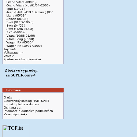
Grand Vitara (09/05-)
Grand Vitara XL (01/04-02/06)
Ignis (10/01-)
Jeep {SJ410-413 / Samurai} (05/
Liana (05/01-)
Splash (04/08-)
Swift (01/89-10/96)
Swift (04/05-)
Swift (11/96-01/03)
SX4 (04/06-)
Vitara (10/88-01/96)
Vitara Long (96-98)
Wagon R+ (05/00-)
Wagon R+ (10/97-04/00)
Toyota->
Volkswagen->
Volvo->
Zpětné zrcátko universální
Zboží ve výprodeji
­ za SUPER ceny->
Informace
O nás
Elektronický katalog HARTSANT
Kontakt, platba a dodaní
Ochrana dat
Informace o dodacích podmínkách
Vaše připomínky