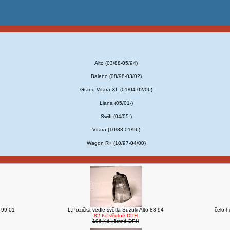
Alto (03/88-05/94)
Baleno (08/98-03/02)
Grand Vitara XL (01/04-02/06)
Liana (05/01-)
Swift (04/05-)
Vitara (10/88-01/96)
Wagon R+ (10/97-04/00)
 99-01
L.Pozička vedle světla Suzuki Alto 88-94
čelo h
82 Kč včetně DPH
196 Kč včetně DPH