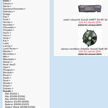
BMW->
Citroen->
Dacia->
Daewoo/Chevrolet->
Daihatsu->
Dodge
Fiat->
Ford->
zadní nárazník Suzuki SWIFT 92-96 3d.
Honda->
424 Kč včetně DPH
Hyundai->
4204 Kč včetně DPH
Chevrolet->
Chrysler->
Isuzu->
Iveco->
Jeep->
Kia->
Lada
Lancia->
Land Rover->
sahara ventilátor chladiče Suzuki Swift 96-
Mazda->
502 Kč včetně DPH
Mercedes->
2640 Kč včetně DPH
Mini->
Mitsubishi->
Nissan->
Nové zboží
Opel->
Peugeot->
Renault->
Rover->
Saab->
Seat->
Skoda->
Smart->
Subaru->
Suzuki
->
Alto (03/02-)
Alto (03/88-05/94)
Alto (06/94-03/02)
Baleno (02/95-08/98)
Baleno (08/98-03/02)
Grand Vitara (05/98-02/06)