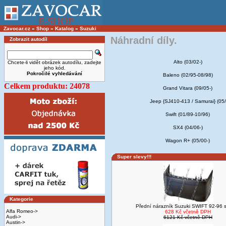
Zavocar.cz
»
Shop
»
Katalog
»
Suzuki
Náhradní díly.
Zobrazit autodíl
Alto (03/02-)
Chcete-li vidět obrázek autodílu, zadejte
jeho kód.
Pokročilé vyhledávání
Baleno (02/95-08/98)
Celkem produktu: 24078
Grand Vitara (09/05-)
Jeep {SJ410-413 / Samurai} (05/
Swift (01/89-10/96)
SX4 (04/06-)
Wagon R+ (05/00-)
Super slevy!!!
Kategorie
Přední nárazník Suzuki SWIFT 92-96 
Alfa Romeo->
628 Kč včetně DPH
Audi->
6121 Kč včetně DPH
Austin->