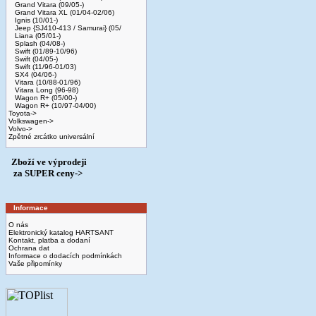
Grand Vitara (09/05-)
Grand Vitara XL (01/04-02/06)
Ignis (10/01-)
Jeep {SJ410-413 / Samurai} (05/
Liana (05/01-)
Splash (04/08-)
Swift (01/89-10/96)
Swift (04/05-)
Swift (11/96-01/03)
SX4 (04/06-)
Vitara (10/88-01/96)
Vitara Long (96-98)
Wagon R+ (05/00-)
Wagon R+ (10/97-04/00)
Toyota->
Volkswagen->
Volvo->
Zpětné zrcátko universální
Zboží ve výprodeji
­ za SUPER ceny->
Informace
O nás
Elektronický katalog HARTSANT
Kontakt, platba a dodaní
Ochrana dat
Informace o dodacích podmínkách
Vaše připomínky