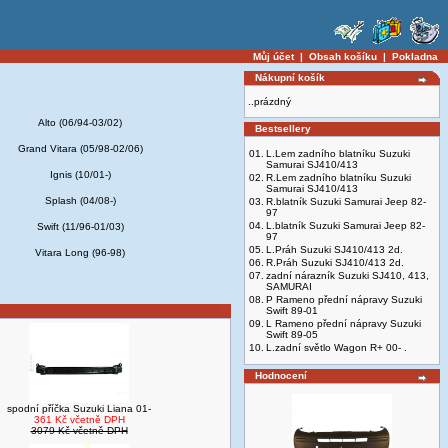
Můj účet
|
Obsah košíku
|
Pokladna
Nákupní košík
..prázdný
Alto (06/94-03/02)
Bestsellery
Grand Vitara (05/98-02/06)
01.
L.Lem zadního blatníku Suzuki
Samurai SJ410/413
Ignis (10/01-)
02.
R.Lem zadního blatníku Suzuki
Samurai SJ410/413
Splash (04/08-)
03.
R.blatník Suzuki Samurai Jeep 82-
97
04.
L.blatník Suzuki Samurai Jeep 82-
Swift (11/96-01/03)
97
05.
L.Práh Suzuki SJ410/413 2d.
Vitara Long (96-98)
06.
R.Práh Suzuki SJ410/413 2d.
07.
zadní nárazník Suzuki SJ410, 413,
SAMURAI
08.
P Rameno přední nápravy Suzuki
Swift 89-01
09.
L Rameno přední nápravy Suzuki
Swift 89-05
10.
L.zadní světlo Wagon R+ 00- .
Hodnocení
spodní příčka Suzuki Liana 01-
361 Kč včetně DPH
3079 Kč včetně DPH