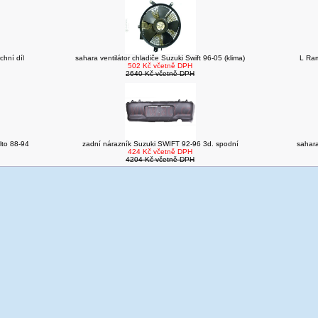
chní díl
sahara ventilátor chladiče Suzuki Swift 96-05 (klima)
L Ram
502 Kč včetně DPH
2640 Kč včetně DPH
lto 88-94
zadní nárazník Suzuki SWIFT 92-96 3d. spodní
sahara
424 Kč včetně DPH
4204 Kč včetně DPH