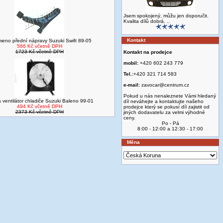
Jsem spokojený, můžu jen doporučit.
Kvalita dílů dobrá. ..
Kontakt
eno přední nápravy Suzuki Swift 89-05
566 Kč včetně DPH
1723 Kč včetně DPH
Kontakt na prodejce
mobil:
+420 602 243 779
Tel.:
+420 321 714 583
e-mail:
zavocar@centrum.cz
Pokud u nás nenaleznete Vámi hledaný
 ventilátor chladiče Suzuki Baleno 99-01
díl neváhejte a kontaktujte našeho
494 Kč včetně DPH
prodejce který se pokusí díl zajistit od
2373 Kč včetně DPH
jiných dodavatelu za velmi výhodné
ceny.
Po - Pá
8:00 - 12:00 a 12:30 - 17:00
Měna