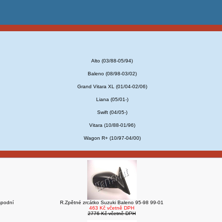
Alto (03/88-05/94)
Baleno (08/98-03/02)
Grand Vitara XL (01/04-02/06)
Liana (05/01-)
Swift (04/05-)
Vitara (10/88-01/96)
Wagon R+ (10/97-04/00)
spodní
R.Zpětné zrcátko Suzuki Baleno 95-98 99-01
463 Kč včetně DPH
2776 Kč včetně DPH