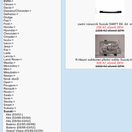
BMW->
Citroen->
Dacia->
Daewoo/Chevrolet->
Daihatsu->
Dodge
Fiat->
Ford->
zadní nárazník Suzuki SWIFT 89- 4d. vr
Honda->
258 Kč včetně DPH
Hyundai->
1306 Kč včetně DPH
Chevrolet->
Chrysler->
Isuzu->
Iveco->
Jeep->
Kia->
Lada
Lancia->
Land Rover->
R.Hlavní světlomet přední světlo Suzuki A
Mazda->
309 Kč včetně DPH
Mercedes->
1633 Kč včetně DPH
Mini->
Mitsubishi->
Nissan->
Nové zboží
Opel->
Peugeot->
Renault->
Rover->
Saab->
Seat->
Skoda->
Smart->
Subaru->
Suzuki
->
Alto (03/02-)
Alto (03/88-05/94)
Alto (06/94-03/02)
Baleno (02/95-08/98)
Baleno (08/98-03/02)
Grand Vitara (05/98-02/06)