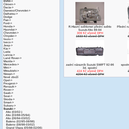
BMW->
Citroen->
Dacia->
Daewoo/Chevrolet->
Daihatsu->
Dodge
Fiat->
Ford->
Honda->
R.Hlavní světlomet přední světlo
Přední n
Hyundai->
Suzuki Alto 88-94
Chevrolet->
309 Kč včetně DPH
Chrysler->
1633 Kč včetně DPH
Isuzu->
Iveco->
Jeep->
Kia->
Lada
Lancia->
Land Rover->
Mazda->
Mercedes->
zadní nárazník Suzuki SWIFT 92-96
spodn
Mini->
3d. spodní
Mitsubishi->
424 Kč včetně DPH
Nissan->
4204 Kč včetně DPH
Nové zboží
Opel->
Peugeot->
Renault->
Rover->
Saab->
Seat->
Skoda->
Smart->
Subaru->
Suzuki
->
Alto (03/02-)
Alto (03/88-05/94)
Alto (06/94-03/02)
Baleno (02/95-08/98)
Baleno (08/98-03/02)
Grand Vitara (05/98-02/06)