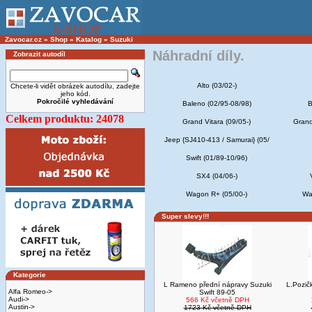
Zavocar.cz
»
Shop
»
Katalog
»
Suzuki
Náhradní díly.
Zobrazit autodíl
Alto (03/02-)
Chcete-li vidět obrázek autodílu, zadejte
jeho kód.
Pokročilé vyhledávání
Baleno (02/95-08/98)
B
Celkem produktu: 24078
Grand Vitara (09/05-)
Grand
Jeep {SJ410-413 / Samurai} (05/
Swift (01/89-10/96)
SX4 (04/06-)
Wagon R+ (05/00-)
Wa
Super slevy!!!
Kategorie
L Rameno přední nápravy Suzuki
L.Pozič
Alfa Romeo->
Swift 89-05
Audi->
566 Kč včetně DPH
Austin->
1723 Kč včetně DPH