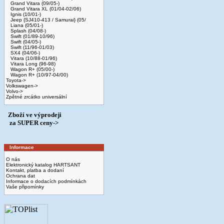
Grand Vitara (09/05-)
Grand Vitara XL (01/04-02/06)
Ignis (10/01-)
Jeep {SJ410-413 / Samurai} (05/
Liana (05/01-)
Splash (04/08-)
Swift (01/89-10/96)
Swift (04/05-)
Swift (11/96-01/03)
SX4 (04/06-)
Vitara (10/88-01/96)
Vitara Long (96-98)
Wagon R+ (05/00-)
Wagon R+ (10/97-04/00)
Toyota->
Volkswagen->
Volvo->
Zpětné zrcátko universální
Zboží ve výprodeji
­ za SUPER ceny->
Informace
O nás
Elektronický katalog HARTSANT
Kontakt, platba a dodaní
Ochrana dat
Informace o dodacích podmínkách
Vaše připomínky