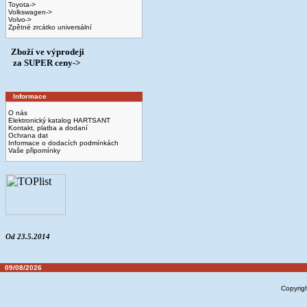
Toyota->
Volkswagen->
Volvo->
Zpětné zrcátko universální
Zboží ve výprodeji
­ za SUPER ceny->
Informace
O nás
Elektronický katalog HARTSANT
Kontakt, platba a dodaní
Ochrana dat
Informace o dodacích podmínkách
Vaše připomínky
Od 23.5.2014
09/08/2026
Copyrig