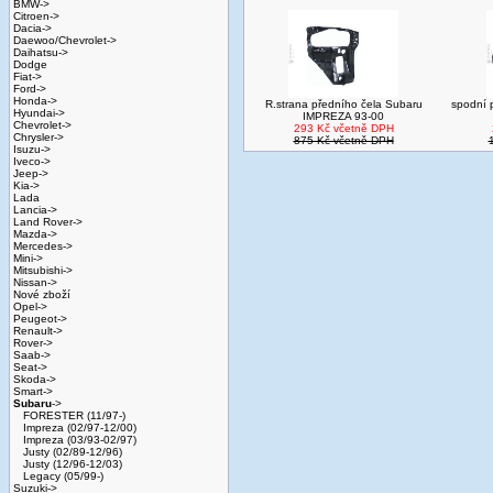
BMW->
Citroen->
Dacia->
Daewoo/Chevrolet->
Daihatsu->
Dodge
Fiat->
Ford->
Honda->
R.strana předního čela Subaru
spodní 
Hyundai->
IMPREZA 93-00
Chevrolet->
293 Kč včetně DPH
Chrysler->
875 Kč včetně DPH
Isuzu->
Iveco->
Jeep->
Kia->
Lada
Lancia->
Land Rover->
Mazda->
Mercedes->
Mini->
Mitsubishi->
Nissan->
Nové zboží
Opel->
Peugeot->
Renault->
Rover->
Saab->
Seat->
Skoda->
Smart->
Subaru
->
FORESTER (11/97-)
Impreza (02/97-12/00)
Impreza (03/93-02/97)
Justy (02/89-12/96)
Justy (12/96-12/03)
Legacy (05/99-)
Suzuki->