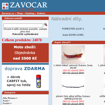
Zavocar.cz
»
Shop
»
Katalog
»
Subaru
Náhradní díly.
Zobrazit autodíl
FORESTER (11/97-)
I
Chcete-li vidět obrázek autodílu, zadejte
jeho kód.
Pokročilé vyhledávání
Justy (02/89-12/96)
Celkem produktu: 24078
Super slevy!!!
L.blinkr blikač zahnutý Subaru Justy
L.před
89-96
185 Kč včetně DPH
457 Kč včetně DPH
Kategorie
přední čelo střed příčka Subaru
mříž
Alfa Romeo->
IMPREZA 93-00
Audi->
296 Kč včetně DPH
Austin->
989 Kč včetně DPH