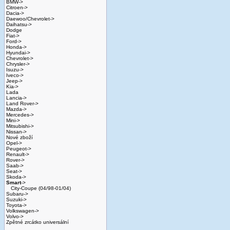
BMW->
Citroen->
Dacia->
Daewoo/Chevrolet->
Daihatsu->
Dodge
Fiat->
Ford->
Honda->
Hyundai->
Chevrolet->
Chrysler->
Isuzu->
Iveco->
Jeep->
Kia->
Lada
Lancia->
Land Rover->
Mazda->
Mercedes->
Mini->
Mitsubishi->
Nissan->
Nové zboží
Opel->
Peugeot->
Renault->
Rover->
Saab->
Seat->
Skoda->
Smart
->
City-Coupe (04/98-01/04)
Subaru->
Suzuki->
Toyota->
Volkswagen->
Volvo->
Zpětné zrcátko universální