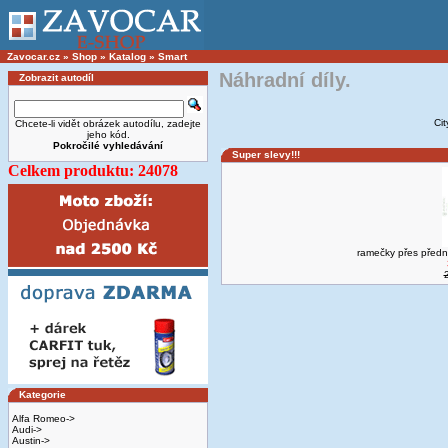
Zavocar.cz
»
Shop
»
Katalog
»
Smart
Náhradní díly.
Zobrazit autodíl
Ci
Chcete-li vidět obrázek autodílu, zadejte
jeho kód.
Pokročilé vyhledávání
Super slevy!!!
Celkem produktu: 24078
ramečky přes předn
Kategorie
Alfa Romeo->
Audi->
Austin->