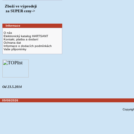
Zboží ve výprodeji
­ za SUPER ceny->
Informace
O nás
Elektronický katalog HARTSANT
Kontakt, platba a dodaní
Ochrana dat
Informace o dodacích podmínkách
Vaše připomínky
Od 23.5.2014
09/08/2026
Copyrig