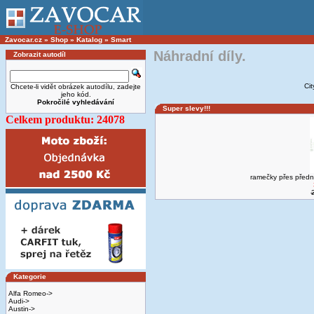
Zavocar.cz
»
Shop
»
Katalog
»
Smart
Náhradní díly.
Zobrazit autodíl
Ci
Chcete-li vidět obrázek autodílu, zadejte
jeho kód.
Pokročilé vyhledávání
Super slevy!!!
Celkem produktu: 24078
ramečky přes předn
Kategorie
Alfa Romeo->
Audi->
Austin->