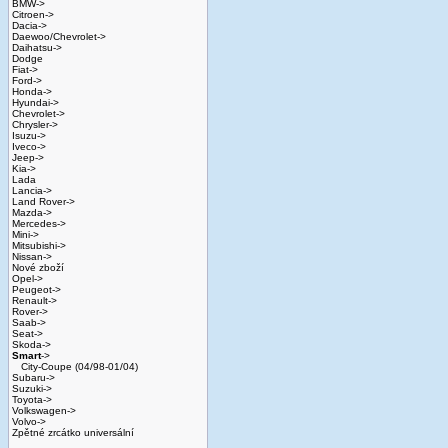
BMW->
Citroen->
Dacia->
Daewoo/Chevrolet->
Daihatsu->
Dodge
Fiat->
Ford->
Honda->
Hyundai->
Chevrolet->
Chrysler->
Isuzu->
Iveco->
Jeep->
Kia->
Lada
Lancia->
Land Rover->
Mazda->
Mercedes->
Mini->
Mitsubishi->
Nissan->
Nové zboží
Opel->
Peugeot->
Renault->
Rover->
Saab->
Seat->
Skoda->
Smart
->
City-Coupe (04/98-01/04)
Subaru->
Suzuki->
Toyota->
Volkswagen->
Volvo->
Zpětné zrcátko universální