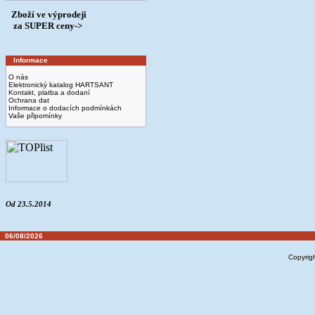
Zboží ve výprodeji
­ za SUPER ceny->
Informace
O nás
Elektronický katalog HARTSANT
Kontakt, platba a dodaní
Ochrana dat
Informace o dodacích podmínkách
Vaše připomínky
Od 23.5.2014
06/08/2026
Copyrig