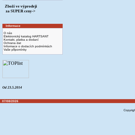
Zboží ve výprodeji
­ za SUPER ceny->
Informace
O nás
Elektronický katalog HARTSANT
Kontakt, platba a dodaní
Ochrana dat
Informace o dodacích podmínkách
Vaše připomínky
Od 23.5.2014
07/08/2026
Copyrig