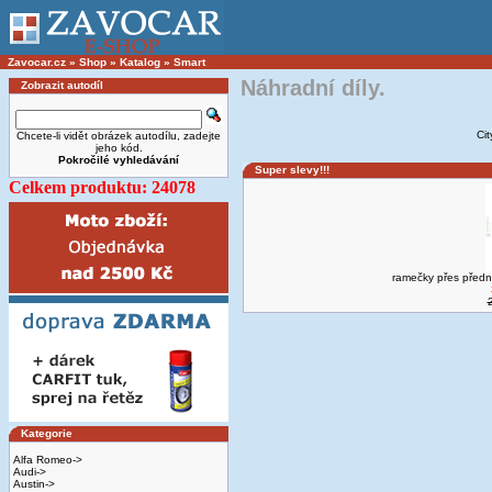
Zavocar.cz
»
Shop
»
Katalog
»
Smart
Náhradní díly.
Zobrazit autodíl
Ci
Chcete-li vidět obrázek autodílu, zadejte
jeho kód.
Pokročilé vyhledávání
Super slevy!!!
Celkem produktu: 24078
ramečky přes předn
Kategorie
Alfa Romeo->
Audi->
Austin->