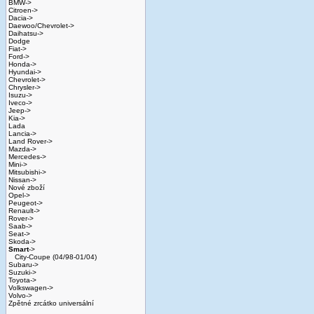
BMW->
Citroen->
Dacia->
Daewoo/Chevrolet->
Daihatsu->
Dodge
Fiat->
Ford->
Honda->
Hyundai->
Chevrolet->
Chrysler->
Isuzu->
Iveco->
Jeep->
Kia->
Lada
Lancia->
Land Rover->
Mazda->
Mercedes->
Mini->
Mitsubishi->
Nissan->
Nové zboží
Opel->
Peugeot->
Renault->
Rover->
Saab->
Seat->
Skoda->
Smart
->
City-Coupe (04/98-01/04)
Subaru->
Suzuki->
Toyota->
Volkswagen->
Volvo->
Zpětné zrcátko universální