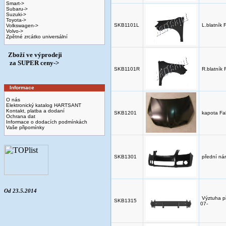
Smart->
Subaru->
Suzuki->
Toyota->
SKB1101L
L.blatník 
Volkswagen->
Volvo->
Zpětné zrcátko universální
Zboží ve výprodeji
­ za SUPER ceny->
SKB1101R
R.blatník
Informace
O nás
Elektronický katalog HARTSANT
Kontakt, platba a dodaní
SKB1201
kapota Fa
Ochrana dat
Informace o dodacích podmínkách
Vaše připomínky
SKB1301
přední ná
Od 23.5.2014
Výztuha p
SKB1315
07-