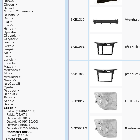
BMW->
Citroen->
Dacia->
Daewoo/Chevrolet->
Daihatsu->
Dodge
SKB1315
Výztuha p
Fiat->
Ford->
Honda->
Hyundai->
Chevrolet->
Chrysler->
Isuzu->
Iveco->
SKB1901
přední če
Jeep->
Kia->
Lada
Lancia->
Land Rover->
Mazda->
Mercedes->
Mini->
SKB1902
přední čel
Mitsubishi->
Nissan->
Nové zboží
Opel->
Peugeot->
Renault->
Rover->
Saab->
SKB3019L
L.mlhovka
Seat->
Skoda
->
Fabia (01/00-04/07)
Fabia (04/07-)
Octavia (01/09-)
Octavia (04/97-10/00)
Octavia (10/04-)
Octavia (11/00-10/04)
SKB3019R
R.mlhovka
Roomster (08/06-)
Superb (12/01-)
Škoda FELICIA