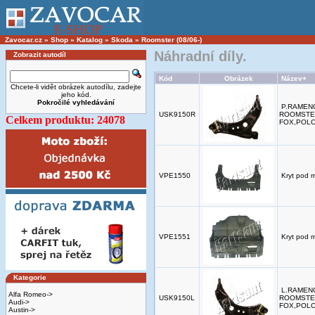
Zavocar.cz
»
Shop
»
Katalog
»
Skoda
»
Roomster (08/06-)
Náhradní díly.
Zobrazit autodíl
Kód
Obrázek
Název+
Chcete-li vidět obrázek autodílu, zadejte
jeho kód.
Pokročilé vyhledávání
P.RAMEN
USK9150R
ROOMSTER
Celkem produktu: 24078
FOX,POL
VPE1550
Kryt pod m
VPE1551
Kryt pod m
Kategorie
L.RAMEN
Alfa Romeo->
USK9150L
ROOMSTER
Audi->
FOX,POL
Austin->