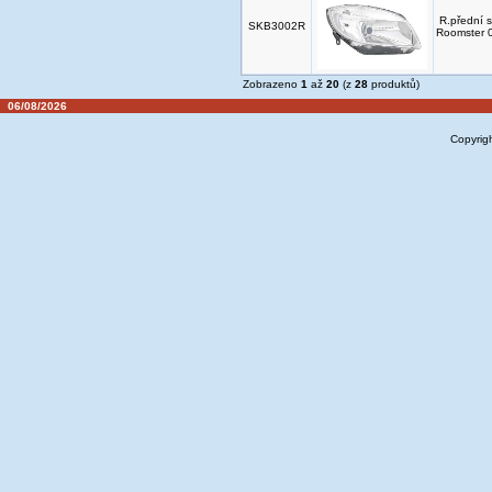
R.přední s
SKB3002R
Roomster 
Zobrazeno
1
až
20
(z
28
produktů)
06/08/2026
Copyrig