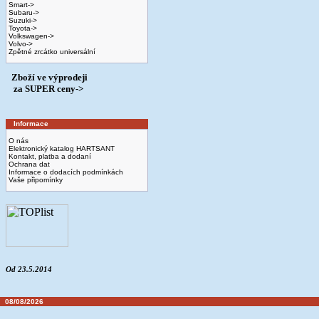
Smart->
Subaru->
Suzuki->
Toyota->
Volkswagen->
Volvo->
Zpětné zrcátko universální
Zboží ve výprodeji
­ za SUPER ceny->
Informace
O nás
Elektronický katalog HARTSANT
Kontakt, platba a dodaní
Ochrana dat
Informace o dodacích podmínkách
Vaše připomínky
Od 23.5.2014
08/08/2026