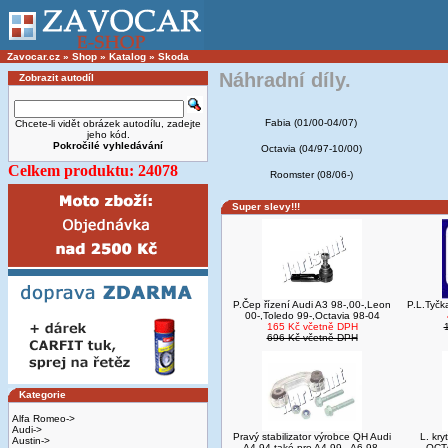
Zavocar.cz
»
Shop
»
Katalog
»
Skoda
Náhradní díly.
Zobrazit autodíl
Fabia (01/00-04/07)
Chcete-li vidět obrázek autodílu, zadejte
jeho kód.
Pokročilé vyhledávání
Octavia (04/97-10/00)
Celkem produktu: 24078
Roomster (08/06-)
Super slevy!!!
P.Čep řízení Audi A3 98-,00-,Leon
P.L.Tyčk
00-,Toledo 99-,Octavia 98-04
165 Kč včetně DPH
696 Kč včetně DPH
Kategorie
Alfa Romeo->
Audi->
Pravý stabilizator výrobce QH Audi
L. kr
Austin->
A4 94-také pro A4 99-, A6 98-
OCTA