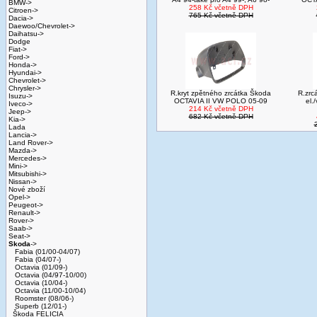
BMW->
258 Kč včetně DPH
Citroen->
765 Kč včetně DPH
Dacia->
Daewoo/Chevrolet->
Daihatsu->
Dodge
Fiat->
Ford->
Honda->
Hyundai->
Chevrolet->
Chrysler->
R.kryt zpětného zrcátka Škoda
R.zrc
Isuzu->
OCTAVIA II VW POLO 05-09
el
Iveco->
214 Kč včetně DPH
Jeep->
682 Kč včetně DPH
Kia->
Lada
Lancia->
Land Rover->
Mazda->
Mercedes->
Mini->
Mitsubishi->
Nissan->
Nové zboží
Opel->
Peugeot->
Renault->
Rover->
Saab->
Seat->
Skoda
->
Fabia (01/00-04/07)
Fabia (04/07-)
Octavia (01/09-)
Octavia (04/97-10/00)
Octavia (10/04-)
Octavia (11/00-10/04)
Roomster (08/06-)
Superb (12/01-)
Škoda FELICIA