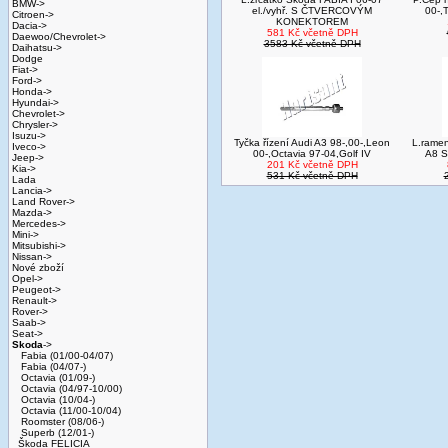
BMW->
el./vyhř. S ČTVERCOVÝM
00-,
Citroen->
KONEKTOREM
Dacia->
581 Kč včetně DPH
Daewoo/Chevrolet->
3583 Kč včetně DPH
Daihatsu->
Dodge
Fiat->
Ford->
Honda->
Hyundai->
Chevrolet->
Chrysler->
Isuzu->
Tyčka řízení Audi A3 98-,00-,Leon
L.ramen
Iveco->
00-,Octavia 97-04,Golf IV
A8 
Jeep->
201 Kč včetně DPH
Kia->
531 Kč včetně DPH
Lada
Lancia->
Land Rover->
Mazda->
Mercedes->
Mini->
Mitsubishi->
Nissan->
Nové zboží
Opel->
Peugeot->
Renault->
Rover->
Saab->
Seat->
Skoda
->
Fabia (01/00-04/07)
Fabia (04/07-)
Octavia (01/09-)
Octavia (04/97-10/00)
Octavia (10/04-)
Octavia (11/00-10/04)
Roomster (08/06-)
Superb (12/01-)
Škoda FELICIA