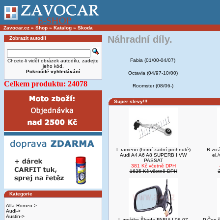
Zavocar.cz
»
Shop
»
Katalog
»
Skoda
Náhradní díly.
Zobrazit autodíl
Fabia (01/00-04/07)
Chcete-li vidět obrázek autodílu, zadejte
jeho kód.
Pokročilé vyhledávání
Octavia (04/97-10/00)
Celkem produktu: 24078
Roomster (08/06-)
Super slevy!!!
L.rameno (horní zadní prohnuté)
R.zrc
Audi A4 A6 A8 SUPERB I VW
el
PASSAT
381 Kč včetně DPH
1625 Kč včetně DPH
Kategorie
Alfa Romeo->
Audi->
Austin->
L.zrcátko Škoda FABIA I 06-07
P.Čep ř