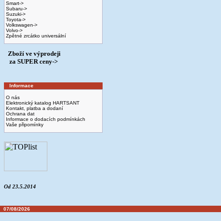
Smart->
Subaru->
Suzuki->
Toyota->
Volkswagen->
Volvo->
Zpětné zrcátko universální
Zboží ve výprodeji
­ za SUPER ceny->
Informace
O nás
Elektronický katalog HARTSANT
Kontakt, platba a dodaní
Ochrana dat
Informace o dodacích podmínkách
Vaše připomínky
Od 23.5.2014
07/08/2026