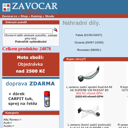
Zavocar.cz
»
Shop
»
Katalog
»
Skoda
Náhradní díly.
Zobrazit autodíl
Fabia (01/00-04/07)
Chcete-li vidět obrázek autodílu, zadejte
jeho kód.
Pokročilé vyhledávání
Octavia (04/97-10/00)
Celkem produktu: 24078
Roomster (08/06-)
Super slevy!!!
L.rameno zadní spodní Audi A4 A6
R.kry
A8 SUPERB VW PASSAT B5
OCTA
802 Kč včetně DPH
2322 Kč včetně DPH
Kategorie
Alfa Romeo->
Audi->
L.rameno (horní zadní prohnuté)
R.ramen
Austin->
Audi A4 A6 A8 SUPERB I VW
A6 A8