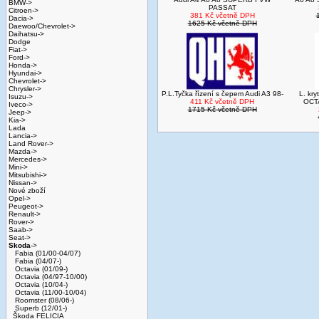
BMW->
PASSAT
Citroen->
381 Kč včetně DPH
Dacia->
1625 Kč včetně DPH
Daewoo/Chevrolet->
Daihatsu->
Dodge
Fiat->
Ford->
Honda->
Hyundai->
Chevrolet->
Chrysler->
P.L.Tyčka řízení s čepem Audi A3 98-
L. kr
Isuzu->
411 Kč včetně DPH
OCTA
Iveco->
1715 Kč včetně DPH
Jeep->
Kia->
Lada
Lancia->
Land Rover->
Mazda->
Mercedes->
Mini->
Mitsubishi->
Nissan->
Nové zboží
Opel->
Peugeot->
Renault->
Rover->
Saab->
Seat->
Skoda
->
Fabia (01/00-04/07)
Fabia (04/07-)
Octavia (01/09-)
Octavia (04/97-10/00)
Octavia (10/04-)
Octavia (11/00-10/04)
Roomster (08/06-)
Superb (12/01-)
Škoda FELICIA