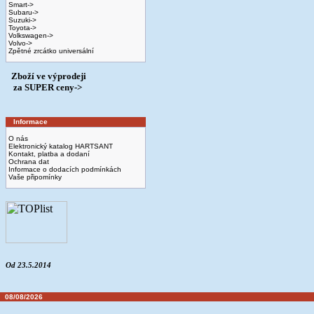
Smart->
Subaru->
Suzuki->
Toyota->
Volkswagen->
Volvo->
Zpětné zrcátko universální
Zboží ve výprodeji
­ za SUPER ceny->
Informace
O nás
Elektronický katalog HARTSANT
Kontakt, platba a dodaní
Ochrana dat
Informace o dodacích podmínkách
Vaše připomínky
Od 23.5.2014
08/08/2026