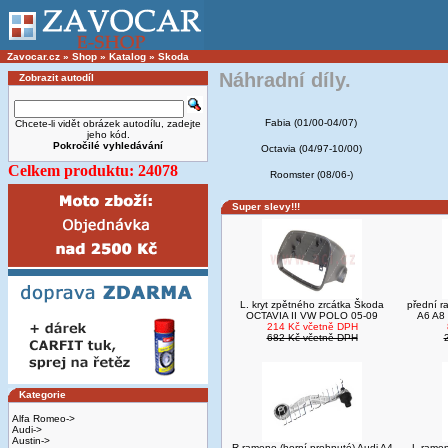
Zavocar.cz
»
Shop
»
Katalog
»
Skoda
Náhradní díly.
Zobrazit autodíl
Fabia (01/00-04/07)
Chcete-li vidět obrázek autodílu, zadejte
jeho kód.
Pokročilé vyhledávání
Octavia (04/97-10/00)
Celkem produktu: 24078
Roomster (08/06-)
Super slevy!!!
L. kryt zpětného zrcátka Škoda
přední r
OCTAVIA II VW POLO 05-09
A6 A8
214 Kč včetně DPH
682 Kč včetně DPH
Kategorie
Alfa Romeo->
Audi->
Austin->
R.rameno (horní prohnuté) Audi A4
L.ramen