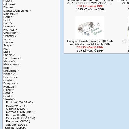
BMW->
A6 A8 SUPERB I VW PASSAT B5
A8 
Citroen->
370 Kč včetně DPH
Dacia->
1625 Kč včetně DPH
Daewoo/Chevrolet->
Daihatsu->
Dodge
Fiat->
Ford->
Honda->
Hyundai->
Chevrolet->
Chrysler->
Isuzu->
Pravý stabilizator výrobce QH Audi
R.zr
Iveco->
A4 94-také pro A4 99-, A6 98-
Jeep->
258 Kč včetně DPH
Kia->
765 Kč včetně DPH
Lada
Lancia->
Land Rover->
Mazda->
Mercedes->
Mini->
Mitsubishi->
Nissan->
Nové zboží
Opel->
Peugeot->
Renault->
Rover->
Saab->
Seat->
Skoda
->
Fabia (01/00-04/07)
Fabia (04/07-)
Octavia (01/09-)
Octavia (04/97-10/00)
Octavia (10/04-)
Octavia (11/00-10/04)
Roomster (08/06-)
Superb (12/01-)
Škoda FELICIA