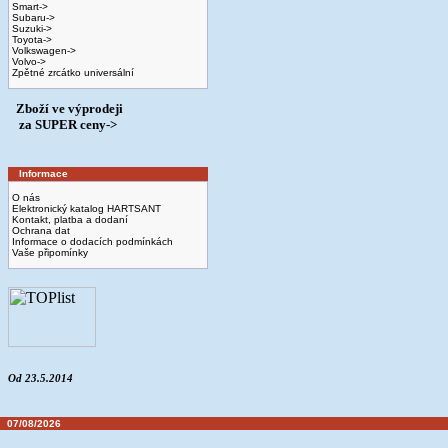
Smart->
Subaru->
Suzuki->
Toyota->
Volkswagen->
Volvo->
Zpětné zrcátko universální
Zboží ve výprodeji
­ za SUPER ceny->
Informace
O nás
Elektronický katalog HARTSANT
Kontakt, platba a dodaní
Ochrana dat
Informace o dodacích podmínkách
Vaše připomínky
Od 23.5.2014
07/08/2026