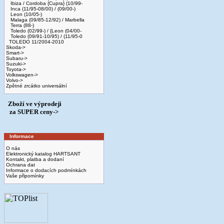
Ibiza / Cordoba {Cupra} (10/99-
Inca (11/95-08/00) / (09/00-)
Leon (10/05-)
Malaga (09/85-12/92) / Marbella
Terra (88-)
Toledo (02/99-) / {Leon (04/00-
Toledo (09/91-10/95) / (11/95-0
TOLEDO 11/2004-2010
Skoda->
Smart->
Subaru->
Suzuki->
Toyota->
Volkswagen->
Volvo->
Zpětné zrcátko universální
Zboží ve výprodeji
­ za SUPER ceny->
Informace
O nás
Elektronický katalog HARTSANT
Kontakt, platba a dodaní
Ochrana dat
Informace o dodacích podmínkách
Vaše připomínky