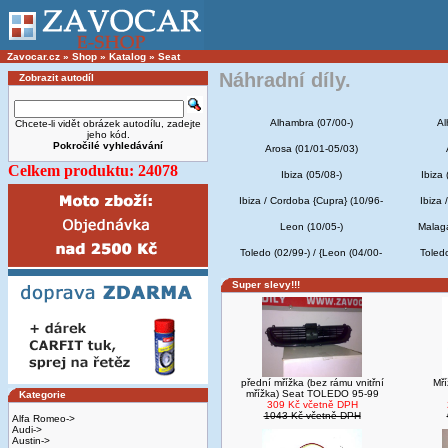
Zavocar.cz
»
Shop
»
Katalog
»
Seat
Náhradní díly.
Zobrazit autodíl
Alhambra (07/00-)
Al
Chcete-li vidět obrázek autodílu, zadejte
jeho kód.
Pokročilé vyhledávání
Arosa (01/01-05/03)
Celkem produktu: 24078
Ibiza (05/08-)
Ibiza
Ibiza / Cordoba {Cupra} (10/96-
Ibiza 
Leon (10/05-)
Malaga
Toledo (02/99-) / {Leon (04/00-
Toledo
Super slevy!!!
přední mřížka (bez rámu vnitřní
Mří
mřížka) Seat TOLEDO 95-99
Kategorie
309 Kč včetně DPH
1043 Kč včetně DPH
Alfa Romeo->
Audi->
Austin->