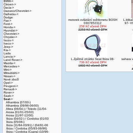
BMW->
Citroen->
Dacia->
Daewoo/Chevrolet->
Daihatsu->
Dodge
motorek ovládání světlometu BOSH
L.blika
Fiat->
0307852312
97- V
Ford->
258 Kč včetně DPH
Honda->
2253 Kč včetně DPH
Hyundai->
Chevrolet->
Chrysler->
Isuzu->
Iveco->
Jeep->
Kia->
Lada
Lancia->
L.Zpětné zrcátko Seat Ibiza 08-
sahara 
Land Rover->
736 Kč včetně DPH
Mazda->
1832 Kč včetně DPH
Mercedes->
Mini->
Mitsubishi->
Nissan->
Nové zboží
Opel->
Peugeot->
Renault->
Rover->
Saab->
Seat
->
Alhambra (07/00-)
Alhambra (09/96-06/00)
Altea (06/04-) / Toledo (11/04-
Arosa (01/01-05/03)
Arosa (11/97-12/00)
Ibiza (04/02-) / Cordoba (01/03
Ibiza (05/08-)
Ibiza (11/84-03/91) / (04/91-06
Ibiza / Cordoba (05/93-09/96)
Ibiza / Cordoba {Cupra} (10/96-