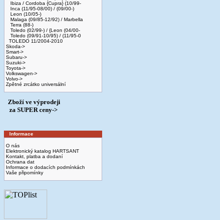
Ibiza / Cordoba {Cupra} (10/99-
Inca (11/95-08/00) / (09/00-)
Leon (10/05-)
Malaga (09/85-12/92) / Marbella
Terra (88-)
Toledo (02/99-) / {Leon (04/00-
Toledo (09/91-10/95) / (11/95-0
TOLEDO 11/2004-2010
Skoda->
Smart->
Subaru->
Suzuki->
Toyota->
Volkswagen->
Volvo->
Zpětné zrcátko universální
Zboží ve výprodeji
­ za SUPER ceny->
Informace
O nás
Elektronický katalog HARTSANT
Kontakt, platba a dodaní
Ochrana dat
Informace o dodacích podmínkách
Vaše připomínky