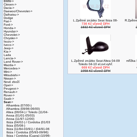
BMW->
Citroen->
Dacia->
Daewoo/Chevrolet->
Daihatsu->
Dodge
L.Zpětné zrcátko Seat Ibiza 08-
R.Zpětné
Fiat->
736 Kč včetně DPH
Ford->
1832 Kč včetně DPH
Honda->
Hyundai->
Chevrolet->
Chrysler->
Isuzu->
Iveco->
Jeep->
Kia->
Lada
Lancia->
L.Zpětné zrcátko Seat Altea 04-09
mřížka 
Land Rover->
Toledo 04-10 el.ovl.vyhř.
Mazda->
669 Kč včetně DPH
Mercedes->
1958 Kč včetně DPH
Mini->
Mitsubishi->
Nissan->
Nové zboží
Opel->
Peugeot->
Renault->
Rover->
Saab->
Seat
->
Alhambra (07/00-)
Alhambra (09/96-06/00)
Altea (06/04-) / Toledo (11/04-
Arosa (01/01-05/03)
Arosa (11/97-12/00)
Ibiza (04/02-) / Cordoba (01/03
Ibiza (05/08-)
Ibiza (11/84-03/91) / (04/91-06
Ibiza / Cordoba (05/93-09/96)
Ibiza / Cordoba {Cupra} (10/96-