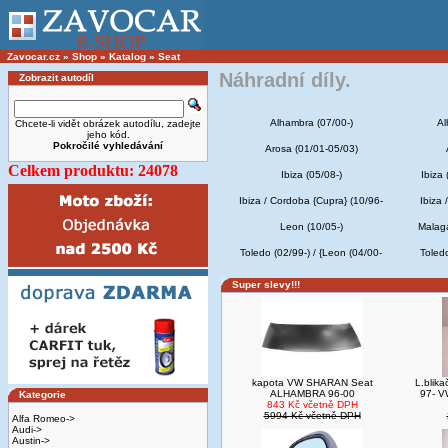
Zavocar.cz
»
Shop
»
Katalog
»
Seat
Náhradní díly.
Zobrazit autodíl
Alhambra (07/00-)
Al
Chcete-li vidět obrázek autodílu, zadejte
jeho kód.
Pokročilé vyhledávání
Arosa (01/01-05/03)
Celkem produktu: 24078
Ibiza (05/08-)
Ibiza
Ibiza / Cordoba {Cupra} (10/96-
Ibiza 
Leon (10/05-)
Malaga
Toledo (02/99-) / {Leon (04/00-
Toledo
Super slevy!!!
kapota VW SHARAN Seat
L.blika
ALHAMBRA 96-00
97- V
Kategorie
843 Kč včetně DPH
5994 Kč včetně DPH
Alfa Romeo->
Audi->
Austin->