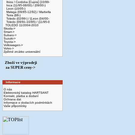
Ibiza / Cordoba {Cupra} (10/99-
Inca (11/95-08/00) / (09/00-)
Leon (10/05-)
Malaga (09/85-12/92) / Marbella
Terra (88-)
Toledo (02/99-) / {Leon (04/00-
Toledo (09/91-10/95) / (11/95-0
TOLEDO 11/2004-2010
Skoda->
Smart->
Subaru->
Suzuki->
Toyota->
Volkswagen->
Volvo->
Zpětné zrcátko universální
Zboží ve výprodeji
­ za SUPER ceny->
Informace
O nás
Elektronický katalog HARTSANT
Kontakt, platba a dodaní
Ochrana dat
Informace o dodacích podmínkách
Vaše připomínky