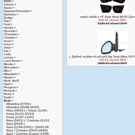
BMW->
Citroen->
Dacia->
Daewoo/Chevrolet->
Daihatsu->
zadní světlo L+P Seat Ibiza 99-02 (čern
Dodge
628 Kč včetně DPH
Fiat->
6180 Kč včetně DPH
Ford->
Honda->
Hyundai->
Chevrolet->
Chrysler->
Isuzu->
Iveco->
Jeep->
Kia->
Lada
L.Zpětné zrcátko el.ovl.vyhř.lak Seat Altea 04-
Lancia->
720 Kč včetně DPH
Land Rover->
2888 Kč včetně DPH
Mazda->
Mercedes->
Mini->
Mitsubishi->
Nissan->
Nové zboží
Opel->
Peugeot->
Renault->
Rover->
Saab->
Seat
->
Alhambra (07/00-)
Alhambra (09/96-06/00)
Altea (06/04-) / Toledo (11/04-
Arosa (01/01-05/03)
Arosa (11/97-12/00)
Ibiza (04/02-) / Cordoba (01/03
Ibiza (05/08-)
Ibiza (11/84-03/91) / (04/91-06
Ibiza / Cordoba (05/93-09/96)
Ibiza / Cordoba {Cupra} (10/96-