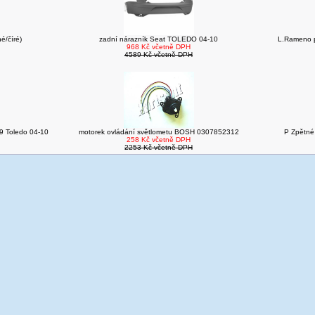
é/číré)
zadní nárazník Seat TOLEDO 04-10
L.Rameno 
968 Kč včetně DPH
4589 Kč včetně DPH
09 Toledo 04-10
motorek ovládání světlometu BOSH 0307852312
P Zpětné
258 Kč včetně DPH
2253 Kč včetně DPH