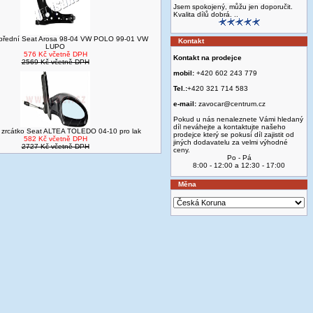
Jsem spokojený, můžu jen doporučit.
Kvalita dílů dobrá. ..
přední Seat Arosa 98-04 VW POLO 99-01 VW
Kontakt
LUPO
576 Kč včetně DPH
Kontakt na prodejce
2569 Kč včetně DPH
mobil:
+420 602 243 779
Tel.:
+420 321 714 583
e-mail:
zavocar@centrum.cz
Pokud u nás nenaleznete Vámi hledaný
díl neváhejte a kontaktujte našeho
 zrcátko Seat ALTEA TOLEDO 04-10 pro lak
prodejce který se pokusí díl zajistit od
582 Kč včetně DPH
jiných dodavatelu za velmi výhodné
2727 Kč včetně DPH
ceny.
Po - Pá
8:00 - 12:00 a 12:30 - 17:00
Měna