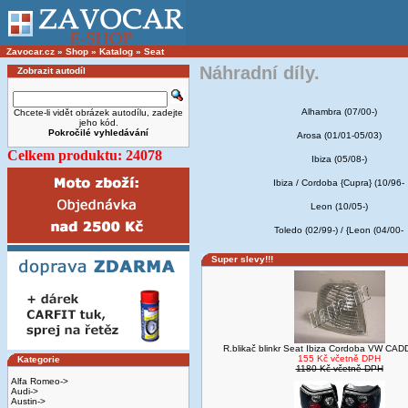
Zavocar.cz
»
Shop
»
Katalog
»
Seat
Náhradní díly.
Zobrazit autodíl
Alhambra (07/00-)
Chcete-li vidět obrázek autodílu, zadejte
jeho kód.
Pokročilé vyhledávání
Arosa (01/01-05/03)
Celkem produktu: 24078
Ibiza (05/08-)
Ibiza / Cordoba {Cupra} (10/96-
Leon (10/05-)
Toledo (02/99-) / {Leon (04/00-
Super slevy!!!
R.blikač blinkr Seat Ibiza Cordoba VW CAD
155 Kč včetně DPH
Kategorie
1180 Kč včetně DPH
Alfa Romeo->
Audi->
Austin->