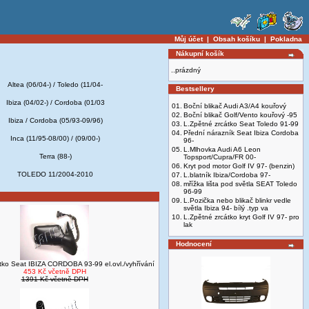
Můj účet
|
Obsah košíku
|
Pokladna
Nákupní košík
..prázdný
Altea (06/04-) / Toledo (11/04-
Bestsellery
Ibiza (04/02-) / Cordoba (01/03
01.
Boční blikač Audi A3/A4 kouřový
02.
Boční blikač Golf/Vento kouřový -95
Ibiza / Cordoba (05/93-09/96)
03.
L.Zpětné zrcátko Seat Toledo 91-99
04.
Přední nárazník Seat Ibiza Cordoba
Inca (11/95-08/00) / (09/00-)
96-
05.
L.Mlhovka Audi A6 Leon
Terra (88-)
Topsport/Cupra/FR 00-
06.
Kryt pod motor Golf IV 97- (benzin)
TOLEDO 11/2004-2010
07.
L.blatník Ibiza/Cordoba 97-
08.
mřížka lišta pod světla SEAT Toledo
96-99
09.
L.Pozička nebo blikač blinkr vedle
světla Ibiza 94- bílý .typ va
10.
L.Zpětné zrcátko kryt Golf IV 97- pro
lak
Hodnocení
tko Seat IBIZA CORDOBA 93-99 el.ovl./vyhřívání
453 Kč včetně DPH
1391 Kč včetně DPH