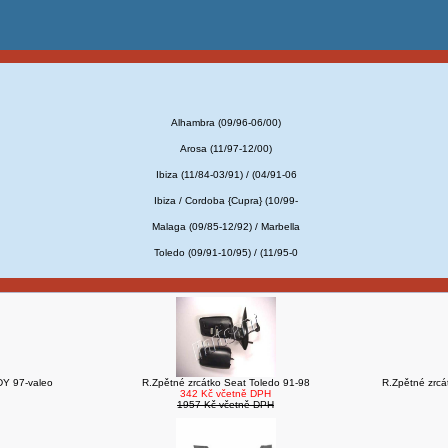
Alhambra (09/96-06/00)
Arosa (11/97-12/00)
Ibiza (11/84-03/91) / (04/91-06
Ibiza / Cordoba {Cupra} (10/99-
Malaga (09/85-12/92) / Marbella
Toledo (09/91-10/95) / (11/95-0
DY 97-valeo
R.Zpětné zrcátko Seat Toledo 91-98
R.Zpětné zrcá
342 Kč včetně DPH
1957 Kč včetně DPH