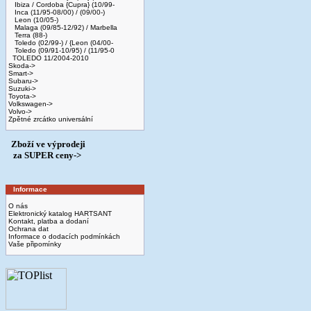
Ibiza / Cordoba {Cupra} (10/99-
Inca (11/95-08/00) / (09/00-)
Leon (10/05-)
Malaga (09/85-12/92) / Marbella
Terra (88-)
Toledo (02/99-) / {Leon (04/00-
Toledo (09/91-10/95) / (11/95-0
TOLEDO 11/2004-2010
Skoda->
Smart->
Subaru->
Suzuki->
Toyota->
Volkswagen->
Volvo->
Zpětné zrcátko universální
Zboží ve výprodeji
­ za SUPER ceny->
Informace
O nás
Elektronický katalog HARTSANT
Kontakt, platba a dodaní
Ochrana dat
Informace o dodacích podmínkách
Vaše připomínky