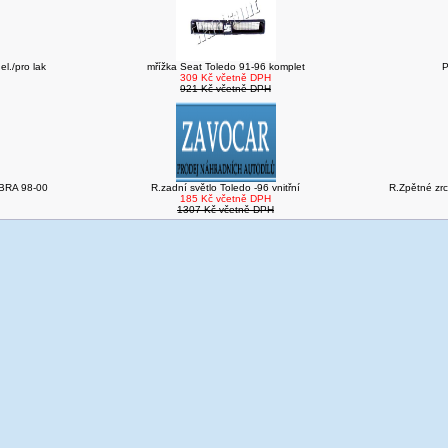
l./pro lak
mřížka Seat Toledo 91-96 komplet
P
309 Kč včetně DPH
921 Kč včetně DPH
BRA 98-00
R.zadní světlo Toledo -96 vnitřní
R.Zpětné zrc
185 Kč včetně DPH
1307 Kč včetně DPH