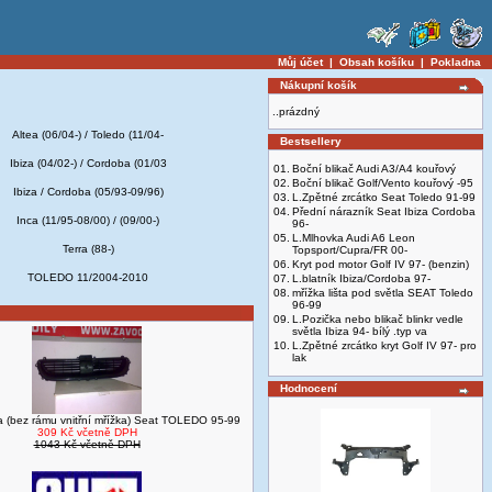
Můj účet
|
Obsah košíku
|
Pokladna
Nákupní košík
..prázdný
Altea (06/04-) / Toledo (11/04-
Bestsellery
Ibiza (04/02-) / Cordoba (01/03
01.
Boční blikač Audi A3/A4 kouřový
02.
Boční blikač Golf/Vento kouřový -95
Ibiza / Cordoba (05/93-09/96)
03.
L.Zpětné zrcátko Seat Toledo 91-99
04.
Přední nárazník Seat Ibiza Cordoba
Inca (11/95-08/00) / (09/00-)
96-
05.
L.Mlhovka Audi A6 Leon
Terra (88-)
Topsport/Cupra/FR 00-
06.
Kryt pod motor Golf IV 97- (benzin)
TOLEDO 11/2004-2010
07.
L.blatník Ibiza/Cordoba 97-
08.
mřížka lišta pod světla SEAT Toledo
96-99
09.
L.Pozička nebo blikač blinkr vedle
světla Ibiza 94- bílý .typ va
10.
L.Zpětné zrcátko kryt Golf IV 97- pro
lak
Hodnocení
a (bez rámu vnitřní mřížka) Seat TOLEDO 95-99
309 Kč včetně DPH
1043 Kč včetně DPH