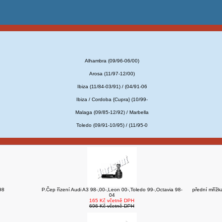
Alhambra (09/96-06/00)
Arosa (11/97-12/00)
Ibiza (11/84-03/91) / (04/91-06
Ibiza / Cordoba {Cupra} (10/99-
Malaga (09/85-12/92) / Marbella
Toledo (09/91-10/95) / (11/95-0
98
P.Čep řízení Audi A3 98-,00-,Leon 00-,Toledo 99-,Octavia 98-
přední mřížk
04
165 Kč včetně DPH
696 Kč včetně DPH