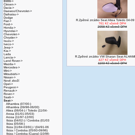
BMW->
Citroen->
Dacia->
Daewoo/Chevrolet->
Daihatsu->
Dodge
R.Zpětné zrcátko Seat Altea Toledo 04-09 e
Fiat->
761 Kč včetně DPH
Ford->
2058 Kč včetně DPH
Honda->
Hyundai->
Chevrolet->
Chrysler->
Isuzu->
Iveco->
Jeep->
Kia->
Lada
R.Zpětné zrcátko VW Sharan Seat ALHAM
Lancia->
427 Kč včetně DPH
Land Rover->
1103 Kč včetně DPH
Mazda->
Mercedes->
Mini->
Mitsubishi->
Nissan->
Nové zboží
Opel->
Peugeot->
Renault->
Rover->
Saab->
Seat
->
Alhambra (07/00-)
Alhambra (09/96-06/00)
Altea (06/04-) / Toledo (11/04-
Arosa (01/01-05/03)
Arosa (11/97-12/00)
Ibiza (04/02-) / Cordoba (01/03
Ibiza (05/08-)
Ibiza (11/84-03/91) / (04/91-06
Ibiza / Cordoba (05/93-09/96)
Ibiza / Cordoba {Cupra} (10/96-