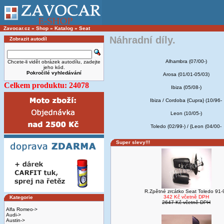
Zavocar.cz
»
Shop
»
Katalog
»
Seat
Náhradní díly.
Zobrazit autodíl
Alhambra (07/00-)
Chcete-li vidět obrázek autodílu, zadejte
jeho kód.
Pokročilé vyhledávání
Arosa (01/01-05/03)
Celkem produktu: 24078
Ibiza (05/08-)
Ibiza / Cordoba {Cupra} (10/96-
Leon (10/05-)
Toledo (02/99-) / {Leon (04/00-
Super slevy!!!
R.Zpětné zrcátko Seat Toledo 91-
342 Kč včetně DPH
Kategorie
2647 Kč včetně DPH
Alfa Romeo->
Audi->
Austin->