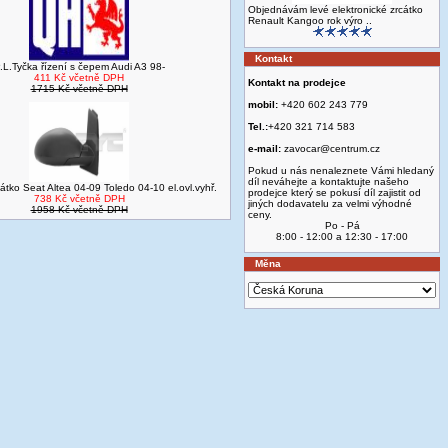
Objednávám levé elektronické zrcátko
Renault Kangoo rok výro ..
Kontakt
.L.Tyčka řízení s čepem Audi A3 98-
411 Kč včetně DPH
Kontakt na prodejce
1715 Kč včetně DPH
mobil:
+420 602 243 779
Tel.:
+420 321 714 583
e-mail:
zavocar@centrum.cz
Pokud u nás nenaleznete Vámi hledaný
díl neváhejte a kontaktujte našeho
átko Seat Altea 04-09 Toledo 04-10 el.ovl.vyhř.
prodejce který se pokusí díl zajistit od
738 Kč včetně DPH
jiných dodavatelu za velmi výhodné
1958 Kč včetně DPH
ceny.
Po - Pá
8:00 - 12:00 a 12:30 - 17:00
Měna