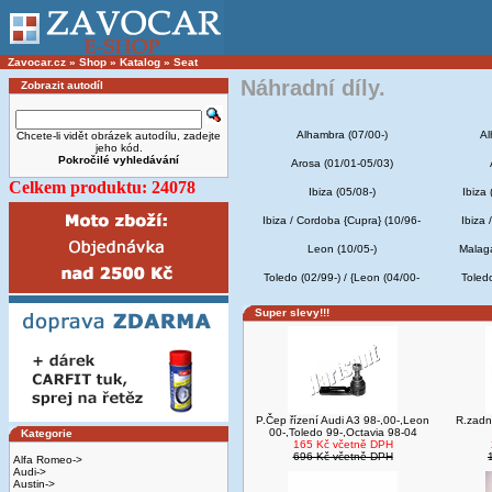
Zavocar.cz
»
Shop
»
Katalog
»
Seat
Náhradní díly.
Zobrazit autodíl
Alhambra (07/00-)
Al
Chcete-li vidět obrázek autodílu, zadejte
jeho kód.
Pokročilé vyhledávání
Arosa (01/01-05/03)
Celkem produktu: 24078
Ibiza (05/08-)
Ibiza
Ibiza / Cordoba {Cupra} (10/96-
Ibiza 
Leon (10/05-)
Malaga
Toledo (02/99-) / {Leon (04/00-
Toledo
Super slevy!!!
P.Čep řízení Audi A3 98-,00-,Leon
R.zadn
00-,Toledo 99-,Octavia 98-04
Kategorie
165 Kč včetně DPH
696 Kč včetně DPH
Alfa Romeo->
Audi->
Austin->