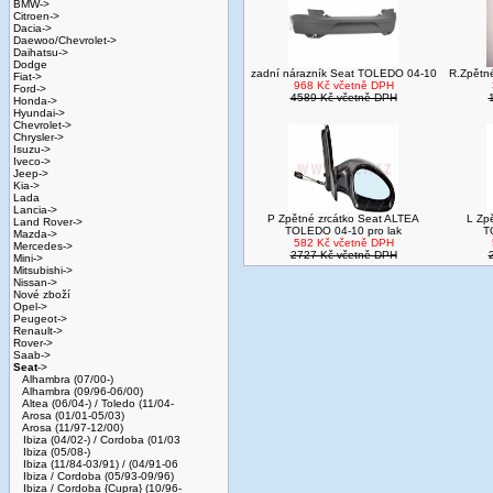
BMW->
Citroen->
Dacia->
Daewoo/Chevrolet->
Daihatsu->
Dodge
zadní nárazník Seat TOLEDO 04-10
R.Zpětné
Fiat->
968 Kč včetně DPH
Ford->
4589 Kč včetně DPH
Honda->
Hyundai->
Chevrolet->
Chrysler->
Isuzu->
Iveco->
Jeep->
Kia->
Lada
Lancia->
P Zpětné zrcátko Seat ALTEA
L Zp
Land Rover->
TOLEDO 04-10 pro lak
T
Mazda->
582 Kč včetně DPH
Mercedes->
2727 Kč včetně DPH
Mini->
Mitsubishi->
Nissan->
Nové zboží
Opel->
Peugeot->
Renault->
Rover->
Saab->
Seat
->
Alhambra (07/00-)
Alhambra (09/96-06/00)
Altea (06/04-) / Toledo (11/04-
Arosa (01/01-05/03)
Arosa (11/97-12/00)
Ibiza (04/02-) / Cordoba (01/03
Ibiza (05/08-)
Ibiza (11/84-03/91) / (04/91-06
Ibiza / Cordoba (05/93-09/96)
Ibiza / Cordoba {Cupra} (10/96-