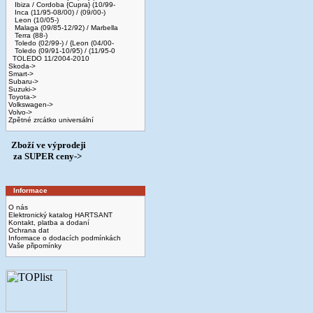
Ibiza / Cordoba {Cupra} (10/99-
Inca (11/95-08/00) / (09/00-)
Leon (10/05-)
Malaga (09/85-12/92) / Marbella
Terra (88-)
Toledo (02/99-) / {Leon (04/00-
Toledo (09/91-10/95) / (11/95-0
TOLEDO 11/2004-2010
Skoda->
Smart->
Subaru->
Suzuki->
Toyota->
Volkswagen->
Volvo->
Zpětné zrcátko universální
Zboží ve výprodeji
­ za SUPER ceny->
Informace
O nás
Elektronický katalog HARTSANT
Kontakt, platba a dodaní
Ochrana dat
Informace o dodacích podmínkách
Vaše připomínky