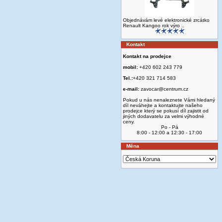
Objednávám levé elektronické zrcátko
Renault Kangoo rok výro ..
Kontakt
Kontakt na prodejce
mobil:
+420 602 243 779
Tel.:
+420 321 714 583
e-mail:
zavocar@centrum.cz
Pokud u nás nenaleznete Vámi hledaný
díl neváhejte a kontaktujte našeho
prodejce který se pokusí díl zajistit od
jiných dodavatelu za velmi výhodné
ceny.
Po - Pá
8:00 - 12:00 a 12:30 - 17:00
Měna