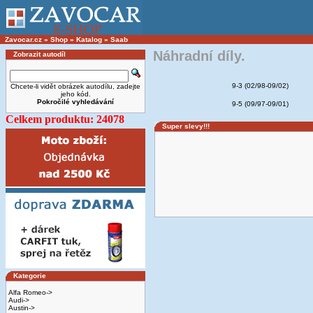
Zavocar.cz
»
Shop
»
Katalog
»
Saab
Náhradní díly.
Zobrazit autodíl
9-3 (02/98-09/02)
Chcete-li vidět obrázek autodílu, zadejte
jeho kód.
Pokročilé vyhledávání
9-5 (09/97-09/01)
Celkem produktu: 24078
Super slevy!!!
Kategorie
Alfa Romeo->
Audi->
Austin->