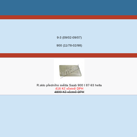
9-3 (09/02-09/07)
900 (11/78-02/98)
R.sklo předního světla Saab 900 I 87-93 hella
416 Kč včetně DPH
4899 Kč včetně DPH