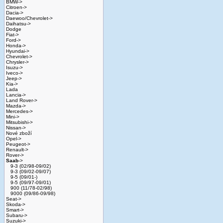
BMW->
Citroen->
Dacia->
Daewoo/Chevrolet->
Daihatsu->
Dodge
Fiat->
Ford->
Honda->
Hyundai->
Chevrolet->
Chrysler->
Isuzu->
Iveco->
Jeep->
Kia->
Lada
Lancia->
Land Rover->
Mazda->
Mercedes->
Mini->
Mitsubishi->
Nissan->
Nové zboží
Opel->
Peugeot->
Renault->
Rover->
Saab
->
9-3 (02/98-09/02)
9-3 (09/02-09/07)
9-5 (09/01-)
9-5 (09/97-09/01)
900 (11/78-02/98)
9000 (09/86-09/98)
Seat->
Skoda->
Smart->
Subaru->
Suzuki->