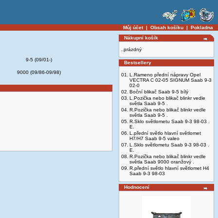
Můj účet
|
Obsah košíku
|
Pokladna
Nákupní košík
..prázdný
9-5 (09/01-)
Bestsellery
9000 (09/86-09/98)
01.
L.Rameno přední nápravy Opel
VECTRA C 02-05 SIGNUM Saab 9-3
02-0
02.
Boční blikač Saab 9-5 bílý
03.
L.Pozička nebo blikač blinkr vedle
světla Saab 9-5 .
04.
R.Pozička nebo blikač blinkr vedle
světla Saab 9-5 .
05.
R.Sklo světlometu Saab 9-3 98-03 .
E.
06.
L.přední světlo hlavní světlomet
H7/H7 Saab 9-5 valeo
07.
L.Sklo světlometu Saab 9-3 98-03 .
E.
08.
R.Pozička nebo blikač blinkr vedle
světla Saab 9000 oranžový .
09.
R.přední světlo hlavní světlomet H4
Saab 9-3 98-03
Hodnocení