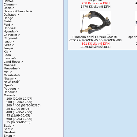
BMW->
258 Kč včetně DPH
Citroen->
1470 Kč včetně DPH
Dacia->
Daewoo/Chevrolet->
Daihatsu->
Dodge
Fiat->
Ford->
Honda->
Hyundai->
Chevrolet->
P.rameno horní HONDA Civic 91-
spodn
Chrysler->
CRX 92- ROVER 45 00- ROVER 400
Isuzu->
361 Kč včetně DPH
Iveco->
2079 Kč včetně DPH
Jeep->
Kia->
Lada
Lancia->
Land Rover->
Mazda->
Mercedes->
Mini->
Mitsubishi->
Nissan->
Nové zboží
Opel->
Peugeot->
Renault->
Rover
->
100 (09/90-12/97)
200 (03/96-12/99)
200 / 400 (03/90-02/96)
25 (12/99-05/05)
400 (09/95-12/99)
45 (11/99-05/05)
600 (09/93-12/99)
75 (09/99-05/05)
Saab->
Seat->
Skoda->
Smart->