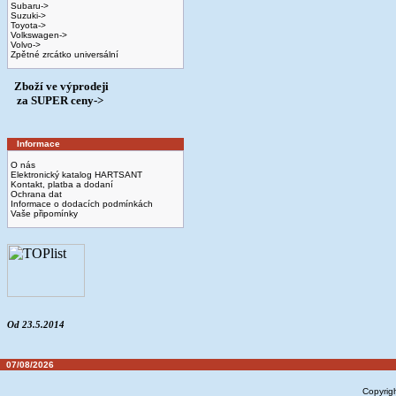
Subaru->
Suzuki->
Toyota->
Volkswagen->
Volvo->
Zpětné zrcátko universální
Zboží ve výprodeji
­ za SUPER ceny->
Informace
O nás
Elektronický katalog HARTSANT
Kontakt, platba a dodaní
Ochrana dat
Informace o dodacích podmínkách
Vaše připomínky
Od 23.5.2014
07/08/2026
Copyrig