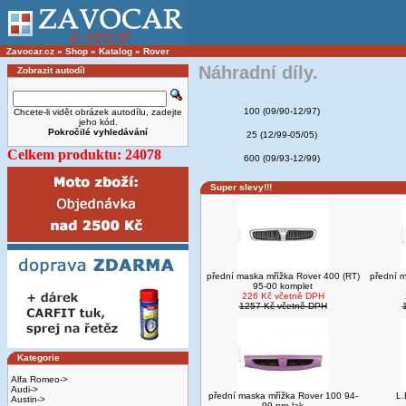
Zavocar.cz
»
Shop
»
Katalog
»
Rover
Náhradní díly.
Zobrazit autodíl
100 (09/90-12/97)
Chcete-li vidět obrázek autodílu, zadejte
jeho kód.
Pokročilé vyhledávání
25 (12/99-05/05)
Celkem produktu: 24078
600 (09/93-12/99)
Super slevy!!!
přední maska mřížka Rover 400 (RT)
přední 
95-00 komplet
226 Kč včetně DPH
1257 Kč včetně DPH
Kategorie
Alfa Romeo->
Audi->
přední maska mřížka Rover 100 94-
L.
Austin->
99 pro lak