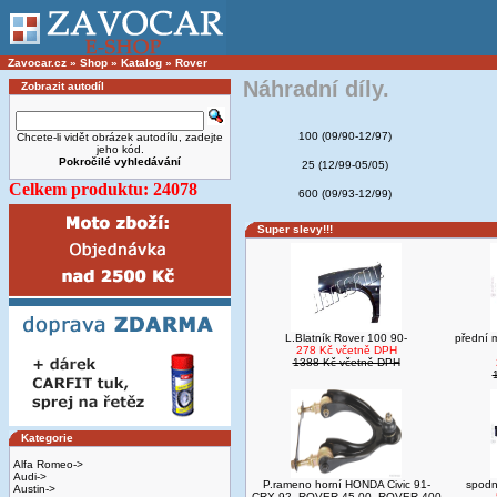
Zavocar.cz
»
Shop
»
Katalog
»
Rover
Náhradní díly.
Zobrazit autodíl
100 (09/90-12/97)
Chcete-li vidět obrázek autodílu, zadejte
jeho kód.
Pokročilé vyhledávání
25 (12/99-05/05)
Celkem produktu: 24078
600 (09/93-12/99)
Super slevy!!!
L.Blatník Rover 100 90-
přední 
278 Kč včetně DPH
1388 Kč včetně DPH
Kategorie
Alfa Romeo->
Audi->
P.rameno horní HONDA Civic 91-
spodn
Austin->
CRX 92- ROVER 45 00- ROVER 400