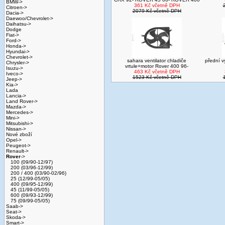
BMW->
361 Kč včetně DPH
Citroen->
2079 Kč včetně DPH
Dacia->
Daewoo/Chevrolet->
Daihatsu->
Dodge
Fiat->
Ford->
Honda->
Hyundai->
Chevrolet->
sahara ventilator chladiče
přední v
Chrysler->
vrtule+motor Rover 400 96-
Isuzu->
463 Kč včetně DPH
Iveco->
1523 Kč včetně DPH
Jeep->
Kia->
Lada
Lancia->
Land Rover->
Mazda->
Mercedes->
Mini->
Mitsubishi->
Nissan->
Nové zboží
Opel->
Peugeot->
Renault->
Rover
->
100 (09/90-12/97)
200 (03/96-12/99)
200 / 400 (03/90-02/96)
25 (12/99-05/05)
400 (09/95-12/99)
45 (11/99-05/05)
600 (09/93-12/99)
75 (09/99-05/05)
Saab->
Seat->
Skoda->
Smart->