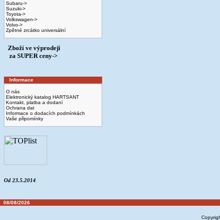
Subaru->
Suzuki->
Toyota->
Volkswagen->
Volvo->
Zpětné zrcátko universální
Zboží ve výprodeji
­ za SUPER ceny->
Informace
O nás
Elektronický katalog HARTSANT
Kontakt, platba a dodaní
Ochrana dat
Informace o dodacích podmínkách
Vaše připomínky
Od 23.5.2014
08/08/2026
Copyrig