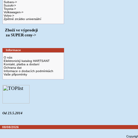
Subaru->
Suzuki->
Toyota->
Volkswagen->
Volvo->
Zpětné zrcátko universální
Zboží ve výprodeji
­ za SUPER ceny->
Informace
O nás
Elektronický katalog HARTSANT
Kontakt, platba a dodaní
Ochrana dat
Informace o dodacích podmínkách
Vaše připomínky
Od 23.5.2014
08/08/2026
Copyrig