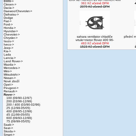
BMW->
361 Kč včetně DPH
Citroen->
2079 Kč včetně DPH
Dacia->
Daewoo/Chevrolet->
Daihatsu->
Dodge
Fiat->
Ford->
Honda->
Hyundai->
Chevrolet->
sahara ventilator chladiče
přední 
Chrysler->
vrtule+motor Rover 400 96-
Isuzu->
463 Kč včetně DPH
Iveco->
1523 Kč včetně DPH
Jeep->
Kia->
Lada
Lancia->
Land Rover->
Mazda->
Mercedes->
Mini->
Mitsubishi->
Nissan->
Nové zboží
Opel->
Peugeot->
Renault->
Rover
->
100 (09/90-12/97)
200 (03/96-12/99)
200 / 400 (03/90-02/96)
25 (12/99-05/05)
400 (09/95-12/99)
45 (11/99-05/05)
600 (09/93-12/99)
75 (09/99-05/05)
Saab->
Seat->
Skoda->
Smart->