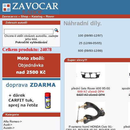
Zavocar.cz
»
Shop
»
Katalog
»
Rover
Náhradní díly.
Zobrazit autodíl
100 (09/90-12/97)
Chcete-li vidět obrázek autodílu, zadejte
jeho kód.
Pokročilé vyhledávání
25 (12/99-05/05)
Celkem produktu: 24078
600 (09/93-12/99)
Super slevy!!!
přední čelo Rover 400 95-00
spodn
669 Kč včetně DPH
6437 Kč včetně DPH
Kategorie
Alfa Romeo->
Audi->
P.rameno horní HONDA Civic 91-
před
Austin->
CRX 92- ROVER 45 00- ROVER 400