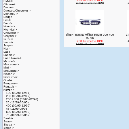
BMW->
4254 Kč včetně DPH
Citroen->
Dacia->
Daewoo/Chevrolet->
Daihatsu->
Dodge
Fiat->
Ford->
Honda->
Hyundai->
Chevrolet->
přední maska mřížka Rover 200 400
L.
Chrysler->
92-96
Isuzu->
258 Kč včetně DPH
Iveco->
1376 Kč včetně DPH
Jeep->
Kia->
Lada
Lancia->
Land Rover->
Mazda->
Mercedes->
Mini->
Mitsubishi->
Nissan->
Nové zboží
Opel->
Peugeot->
Renault->
Rover
->
100 (09/90-12/97)
200 (03/96-12/99)
200 / 400 (03/90-02/96)
25 (12/99-05/05)
400 (09/95-12/99)
45 (11/99-05/05)
600 (09/93-12/99)
75 (09/99-05/05)
Saab->
Seat->
Skoda->
Smart->