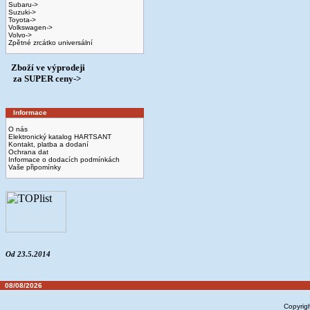
Subaru->
Suzuki->
Toyota->
Volkswagen->
Volvo->
Zpětné zrcátko universální
Zboží ve výprodeji
­ za SUPER ceny->
Informace
O nás
Elektronický katalog HARTSANT
Kontakt, platba a dodaní
Ochrana dat
Informace o dodacích podmínkách
Vaše připomínky
Od 23.5.2014
08/08/2026
Copyrig