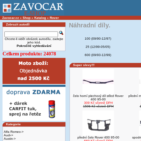
Zavocar.cz
»
Shop
»
Katalog
»
Rover
Náhradní díly.
Zobrazit autodíl
100 (09/90-12/97)
Chcete-li vidět obrázek autodílu, zadejte
jeho kód.
Pokročilé vyhledávání
25 (12/99-05/05)
Celkem produktu: 24078
600 (09/93-12/99)
Super slevy!!!
čelo horní plechový díl střed Rover
přední m
400 95-00
309 Kč včetně DPH
1596 Kč včetně DPH
Kategorie
Alfa Romeo->
Audi->
přední čelo Rover 400 95-00
spodn
Austin->
669 Kč včetně DPH