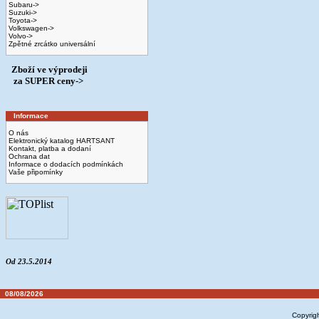
Subaru->
Suzuki->
Toyota->
Volkswagen->
Volvo->
Zpětné zrcátko universální
Zboží ve výprodeji
­ za SUPER ceny->
Informace
O nás
Elektronický katalog HARTSANT
Kontakt, platba a dodaní
Ochrana dat
Informace o dodacích podmínkách
Vaše připomínky
Od 23.5.2014
08/08/2026
Copyrig