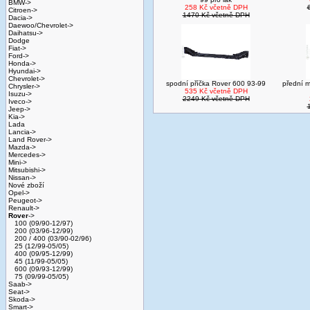
BMW->
258 Kč včetně DPH
Citroen->
1470 Kč včetně DPH
Dacia->
Daewoo/Chevrolet->
Daihatsu->
Dodge
Fiat->
Ford->
Honda->
Hyundai->
Chevrolet->
spodní příčka Rover 600 93-99
přední 
Chrysler->
535 Kč včetně DPH
Isuzu->
2249 Kč včetně DPH
Iveco->
Jeep->
Kia->
Lada
Lancia->
Land Rover->
Mazda->
Mercedes->
Mini->
Mitsubishi->
Nissan->
Nové zboží
Opel->
Peugeot->
Renault->
Rover
->
100 (09/90-12/97)
200 (03/96-12/99)
200 / 400 (03/90-02/96)
25 (12/99-05/05)
400 (09/95-12/99)
45 (11/99-05/05)
600 (09/93-12/99)
75 (09/99-05/05)
Saab->
Seat->
Skoda->
Smart->