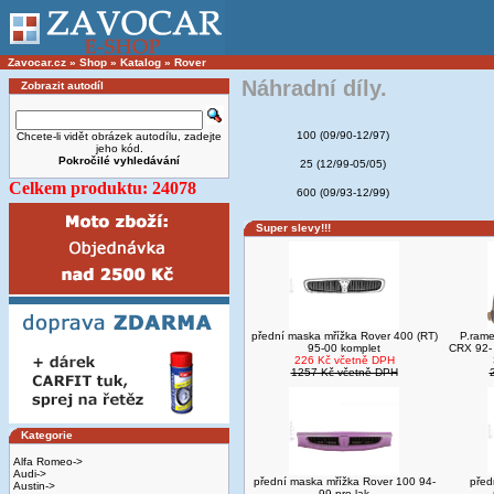
Zavocar.cz
»
Shop
»
Katalog
»
Rover
Náhradní díly.
Zobrazit autodíl
100 (09/90-12/97)
Chcete-li vidět obrázek autodílu, zadejte
jeho kód.
Pokročilé vyhledávání
25 (12/99-05/05)
Celkem produktu: 24078
600 (09/93-12/99)
Super slevy!!!
přední maska mřížka Rover 400 (RT)
P.rame
95-00 komplet
CRX 92-
226 Kč včetně DPH
1257 Kč včetně DPH
Kategorie
Alfa Romeo->
Audi->
přední maska mřížka Rover 100 94-
před
Austin->
99 pro lak