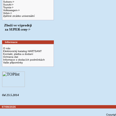
Subaru->
Suzuki->
Toyota->
Volkswagen->
Volvo->
Zpětné zrcátko universální
Zboží ve výprodeji
­ za SUPER ceny->
Informace
O nás
Elektronický katalog HARTSANT
Kontakt, platba a dodaní
Ochrana dat
Informace o dodacích podmínkách
Vaše připomínky
Od 23.5.2014
07/08/2026
Copyrig