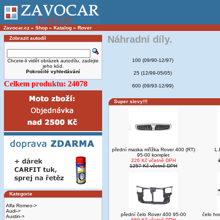
Zavocar.cz
»
Shop
»
Katalog
»
Rover
Náhradní díly.
Zobrazit autodíl
100 (09/90-12/97)
Chcete-li vidět obrázek autodílu, zadejte
jeho kód.
Pokročilé vyhledávání
25 (12/99-05/05)
Celkem produktu: 24078
600 (09/93-12/99)
Super slevy!!!
přední maska mřížka Rover 400 (RT)
L.
95-00 komplet
226 Kč včetně DPH
1257 Kč včetně DPH
Kategorie
Alfa Romeo->
Audi->
přední čelo Rover 400 95-00
čelo ho
Austin->
669 Kč včetně DPH