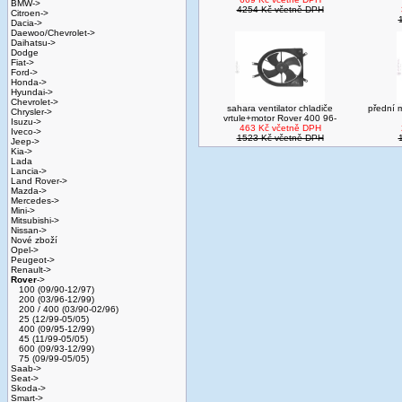
BMW->
4254 Kč včetně DPH
Citroen->
Dacia->
Daewoo/Chevrolet->
Daihatsu->
Dodge
Fiat->
Ford->
Honda->
Hyundai->
Chevrolet->
sahara ventilator chladiče
přední 
Chrysler->
vrtule+motor Rover 400 96-
Isuzu->
463 Kč včetně DPH
Iveco->
1523 Kč včetně DPH
Jeep->
Kia->
Lada
Lancia->
Land Rover->
Mazda->
Mercedes->
Mini->
Mitsubishi->
Nissan->
Nové zboží
Opel->
Peugeot->
Renault->
Rover
->
100 (09/90-12/97)
200 (03/96-12/99)
200 / 400 (03/90-02/96)
25 (12/99-05/05)
400 (09/95-12/99)
45 (11/99-05/05)
600 (09/93-12/99)
75 (09/99-05/05)
Saab->
Seat->
Skoda->
Smart->