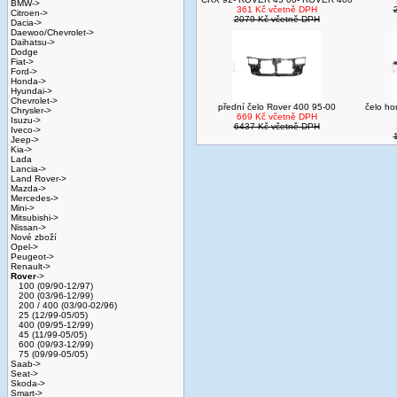
BMW->
361 Kč včetně DPH
Citroen->
2079 Kč včetně DPH
Dacia->
Daewoo/Chevrolet->
Daihatsu->
Dodge
Fiat->
Ford->
Honda->
Hyundai->
Chevrolet->
přední čelo Rover 400 95-00
čelo ho
Chrysler->
669 Kč včetně DPH
Isuzu->
6437 Kč včetně DPH
Iveco->
Jeep->
Kia->
Lada
Lancia->
Land Rover->
Mazda->
Mercedes->
Mini->
Mitsubishi->
Nissan->
Nové zboží
Opel->
Peugeot->
Renault->
Rover
->
100 (09/90-12/97)
200 (03/96-12/99)
200 / 400 (03/90-02/96)
25 (12/99-05/05)
400 (09/95-12/99)
45 (11/99-05/05)
600 (09/93-12/99)
75 (09/99-05/05)
Saab->
Seat->
Skoda->
Smart->