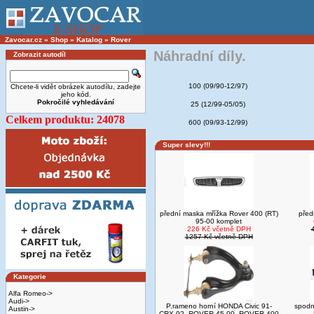
Zavocar.cz
»
Shop
»
Katalog
»
Rover
Náhradní díly.
Zobrazit autodíl
100 (09/90-12/97)
Chcete-li vidět obrázek autodílu, zadejte
jeho kód.
Pokročilé vyhledávání
25 (12/99-05/05)
Celkem produktu: 24078
600 (09/93-12/99)
Super slevy!!!
přední maska mřížka Rover 400 (RT)
před
95-00 komplet
226 Kč včetně DPH
1257 Kč včetně DPH
Kategorie
Alfa Romeo->
Audi->
P.rameno horní HONDA Civic 91-
spodn
Austin->
CRX 92- ROVER 45 00- ROVER 400