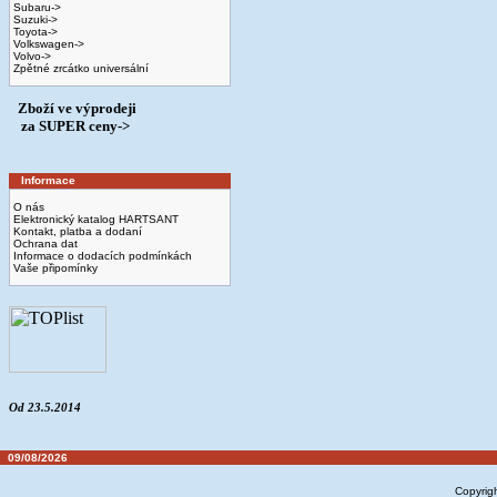
Subaru->
Suzuki->
Toyota->
Volkswagen->
Volvo->
Zpětné zrcátko universální
Zboží ve výprodeji
­ za SUPER ceny->
Informace
O nás
Elektronický katalog HARTSANT
Kontakt, platba a dodaní
Ochrana dat
Informace o dodacích podmínkách
Vaše připomínky
Od 23.5.2014
09/08/2026
Copyrig