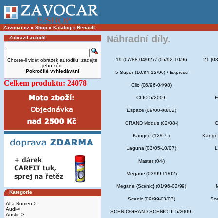
Zavocar.cz
»
Shop
»
Katalog
»
Renault
Náhradní díly.
Zobrazit autodíl
19 (07/88-04/92) / (05/92-10/96
21 (03
Chcete-li vidět obrázek autodílu, zadejte
jeho kód.
Pokročilé vyhledávání
5 Super (10/84-12/90) / Express
Celkem produktu: 24078
Clio (06/96-04/98)
CLIO 5/2009-
E
Espace (09/00-08/02)
GRAND Modus (02/08-)
G
Kangoo (12/07-)
Kangoo
Laguna (03/05-10/07)
L
Master (04-)
Megane (03/99-11/02)
Megane {Scenic} (01/96-02/99)
Kategorie
Scenic (09/99-03/03)
Sce
Alfa Romeo->
Audi->
SCENIC/GRAND SCENIC III 5/2009-
Austin->