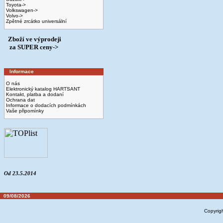
Toyota->
Volkswagen->
Volvo->
Zpětné zrcátko universální
Zboží ve výprodeji
­ za SUPER ceny->
Informace
O nás
Elektronický katalog HARTSANT
Kontakt, platba a dodaní
Ochrana dat
Informace o dodacích podmínkách
Vaše připomínky
Od 23.5.2014
09/08/2026
Copyrig