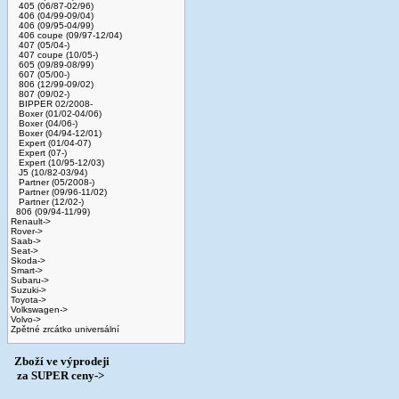
405 (06/87-02/96)
406 (04/99-09/04)
406 (09/95-04/99)
406 coupe (09/97-12/04)
407 (05/04-)
407 coupe (10/05-)
605 (09/89-08/99)
607 (05/00-)
806 (12/99-09/02)
807 (09/02-)
BIPPER 02/2008-
Boxer (01/02-04/06)
Boxer (04/06-)
Boxer (04/94-12/01)
Expert (01/04-07)
Expert (07-)
Expert (10/95-12/03)
J5 (10/82-03/94)
Partner (05/2008-)
Partner (09/96-11/02)
Partner (12/02-)
806 (09/94-11/99)
Renault->
Rover->
Saab->
Seat->
Skoda->
Smart->
Subaru->
Suzuki->
Toyota->
Volkswagen->
Volvo->
Zpětné zrcátko universální
Zboží ve výprodeji
­ za SUPER ceny->