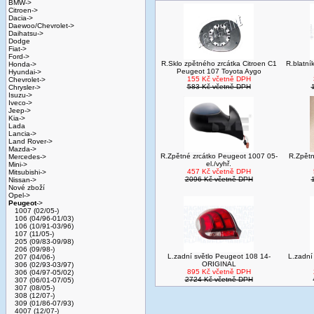
BMW->
Citroen->
Dacia->
Daewoo/Chevrolet->
Daihatsu->
Dodge
Fiat->
Ford->
R.Sklo zpětného zrcátka Citroen C1
R.blatní
Honda->
Peugeot 107 Toyota Aygo
Hyundai->
155 Kč včetně DPH
Chevrolet->
583 Kč včetně DPH
Chrysler->
Isuzu->
Iveco->
Jeep->
Kia->
Lada
Lancia->
Land Rover->
Mazda->
R.Zpětné zrcátko Peugeot 1007 05-
R.Zpětn
Mercedes->
el./vyhř.
Mini->
457 Kč včetně DPH
Mitsubishi->
2096 Kč včetně DPH
Nissan->
Nové zboží
Opel->
Peugeot
->
1007 (02/05-)
106 (04/96-01/03)
106 (10/91-03/96)
107 (11/05-)
205 (09/83-09/98)
206 (09/98-)
L.zadní světlo Peugeot 108 14-
L.zadní
207 (04/06-)
ORIGINAL
306 (02/93-03/97)
895 Kč včetně DPH
306 (04/97-05/02)
2724 Kč včetně DPH
307 (06/01-07/05)
307 (08/05-)
308 (12/07-)
309 (01/86-07/93)
4007 (12/07-)