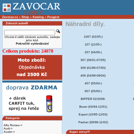
Zavocar.cz
»
Shop
»
Katalog
»
Peugeot
Náhradní díly.
Zobrazit autodíl
1007 (02/05-)
Chcete-li vidět obrázek autodílu, zadejte
jeho kód.
Pokročilé vyhledávání
107 (11/05-)
Celkem produktu: 24078
207 (04/06-)
307 (06/01-07/05)
309 (01/86-07/93)
406 (04/99-09/04)
407 (05/04-)
607 (05/00-)
BIPPER 02/2008-
Boxer (04/94-12/01)
Expert (10/95-12/03)
Kategorie
Partner (09/96-11/02)
Alfa Romeo->
Audi->
Austin->
Super slevy!!!