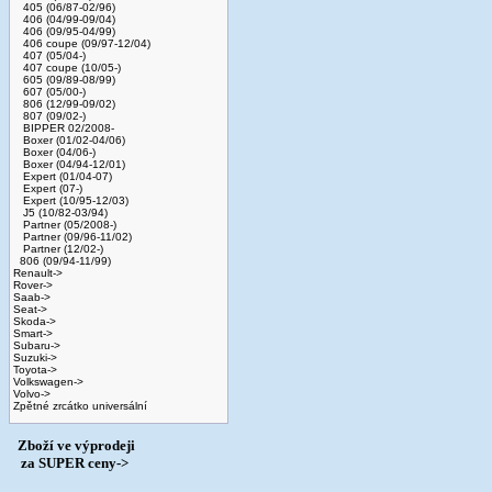
405 (06/87-02/96)
406 (04/99-09/04)
406 (09/95-04/99)
406 coupe (09/97-12/04)
407 (05/04-)
407 coupe (10/05-)
605 (09/89-08/99)
607 (05/00-)
806 (12/99-09/02)
807 (09/02-)
BIPPER 02/2008-
Boxer (01/02-04/06)
Boxer (04/06-)
Boxer (04/94-12/01)
Expert (01/04-07)
Expert (07-)
Expert (10/95-12/03)
J5 (10/82-03/94)
Partner (05/2008-)
Partner (09/96-11/02)
Partner (12/02-)
806 (09/94-11/99)
Renault->
Rover->
Saab->
Seat->
Skoda->
Smart->
Subaru->
Suzuki->
Toyota->
Volkswagen->
Volvo->
Zpětné zrcátko universální
Zboží ve výprodeji
­ za SUPER ceny->