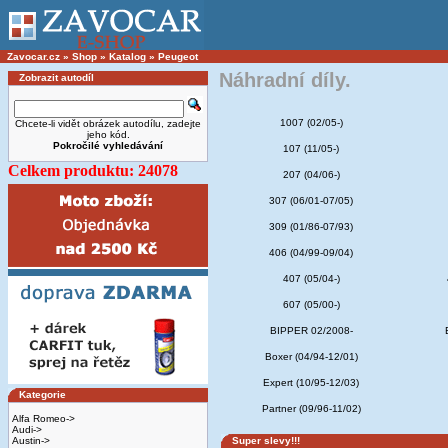
Zavocar.cz
»
Shop
»
Katalog
»
Peugeot
Náhradní díly.
Zobrazit autodíl
1007 (02/05-)
Chcete-li vidět obrázek autodílu, zadejte
jeho kód.
Pokročilé vyhledávání
107 (11/05-)
Celkem produktu: 24078
207 (04/06-)
307 (06/01-07/05)
309 (01/86-07/93)
406 (04/99-09/04)
407 (05/04-)
607 (05/00-)
BIPPER 02/2008-
Boxer (04/94-12/01)
Expert (10/95-12/03)
Kategorie
Partner (09/96-11/02)
Alfa Romeo->
Audi->
Austin->
Super slevy!!!