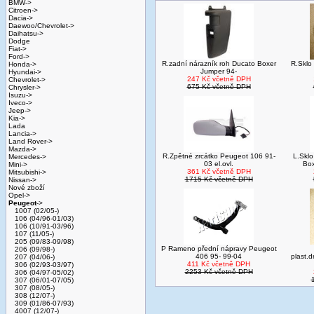
BMW->
Citroen->
Dacia->
Daewoo/Chevrolet->
Daihatsu->
Dodge
Fiat->
Ford->
R.zadní nárazník roh Ducato Boxer
R.Sklo 
Honda->
Jumper 94-
Hyundai->
247 Kč včetně DPH
Chevrolet->
675 Kč včetně DPH
Chrysler->
Isuzu->
Iveco->
Jeep->
Kia->
Lada
Lancia->
Land Rover->
Mazda->
R.Zpětné zrcátko Peugeot 106 91-
L.Sklo
Mercedes->
03 el.ovl.
Box
Mini->
361 Kč včetně DPH
Mitsubishi->
1715 Kč včetně DPH
Nissan->
Nové zboží
Opel->
Peugeot
->
1007 (02/05-)
106 (04/96-01/03)
106 (10/91-03/96)
107 (11/05-)
205 (09/83-09/98)
P Rameno přední nápravy Peugeot
206 (09/98-)
406 95- 99-04
plast.
207 (04/06-)
411 Kč včetně DPH
306 (02/93-03/97)
2253 Kč včetně DPH
306 (04/97-05/02)
307 (06/01-07/05)
307 (08/05-)
308 (12/07-)
309 (01/86-07/93)
4007 (12/07-)