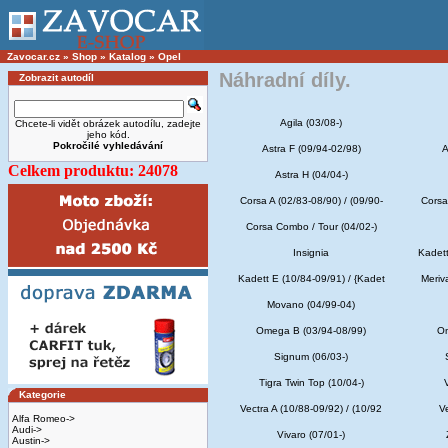
Zavocar.cz
»
Shop
»
Katalog
»
Opel
Náhradní díly.
Zobrazit autodíl
Agila (03/08-)
Chcete-li vidět obrázek autodílu, zadejte
jeho kód.
Pokročilé vyhledávání
Astra F (09/94-02/98)
A
Celkem produktu: 24078
Astra H (04/04-)
Corsa A (02/83-08/90) / (09/90-
Corsa
Corsa Combo / Tour (04/02-)
Insignia
Kadett
Kadett E (10/84-09/91) / {Kadet
Meriv
Movano (04/99-04)
Omega B (03/94-08/99)
Om
Signum (06/03-)
Tigra Twin Top (10/04-)
Kategorie
Vectra A (10/88-09/92) / (10/92
V
Alfa Romeo->
Audi->
Vivaro (07/01-)
Austin->