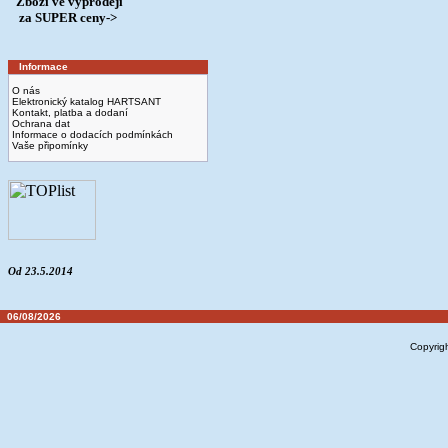
Zboží ve výprodeji
­ za SUPER ceny->
Informace
O nás
Elektronický katalog HARTSANT
Kontakt, platba a dodaní
Ochrana dat
Informace o dodacích podmínkách
Vaše připomínky
Od 23.5.2014
06/08/2026
Copyrig