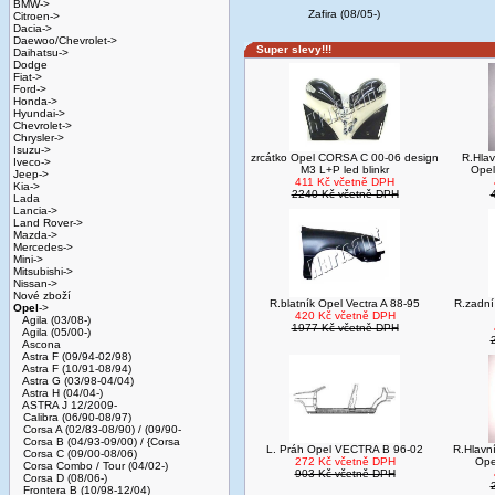
BMW->
Zafira (08/05-)
Citroen->
Dacia->
Daewoo/Chevrolet->
Super slevy!!!
Daihatsu->
Dodge
Fiat->
Ford->
Honda->
Hyundai->
Chevrolet->
Chrysler->
Isuzu->
zrcátko Opel CORSA C 00-06 design
R.Hlav
Iveco->
M3 L+P led blinkr
Opel
Jeep->
411 Kč včetně DPH
Kia->
2240 Kč včetně DPH
Lada
Lancia->
Land Rover->
Mazda->
Mercedes->
Mini->
Mitsubishi->
Nissan->
Nové zboží
R.blatník Opel Vectra A 88-95
R.zadní
Opel
->
420 Kč včetně DPH
Agila (03/08-)
1977 Kč včetně DPH
Agila (05/00-)
Ascona
Astra F (09/94-02/98)
Astra F (10/91-08/94)
Astra G (03/98-04/04)
Astra H (04/04-)
ASTRA J 12/2009-
Calibra (06/90-08/97)
Corsa A (02/83-08/90) / (09/90-
Corsa B (04/93-09/00) / {Corsa
L. Práh Opel VECTRA B 96-02
R.Hlavní
Corsa C (09/00-08/06)
272 Kč včetně DPH
Ope
Corsa Combo / Tour (04/02-)
903 Kč včetně DPH
Corsa D (08/06-)
Frontera B (10/98-12/04)