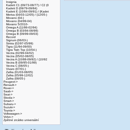
Insignia
Kadett C1 (09/73-08/77) / C2 (0
Kadett D (09/79-09/84)
Kadett E (10/84-09/91) / {Kadet
Meriva (04/03-12/05) / (12/05-)
Movano (04-)
Movano (04/99-04)
Movano 5/2010-
Omega A (11/86-02/94)
Omega B (03/94-08/99)
Omega B (09/99-09/03)
Record
Signum (06/03-)
Sintra (02/97-05/99)
Tigra (11/94-09/00)
Tigra Twin Top (10/04-)
Vectra (02/99-04/02)
Vectra (05/02-08/05)
Vectra A (10/88-09/92) / (10/92
Vectra B (09/95-01/99)
Vectra C (08/05-)
Vivaro (07/01-)
Zafira (01/03-08/05)
Zafira (05/99-12/02)
Zafira (08/05-)
Peugeot->
Renault->
Rover->
Saab->
Seat->
Skoda->
Smart->
Subaru->
Suzuki->
Toyota->
Volkswagen->
Volvo->
Zpětné zrcátko universální