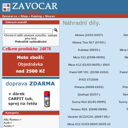
Zavocar.cz
»
Shop
»
Katalog
»
Nissan
Náhradní díly.
Zobrazit autodíl
Almera (10/02-03/07)
Alm
Chcete-li vidět obrázek autodílu, zadejte
jeho kód.
Pokročilé vyhledávání
Almera Tino N17 (07/00-)
Celkem produktu: 24078
Kubistar (09/03-)
Micra 
Micra K11 (03/98-09/00)
Mi
Micra K12 (01/03-06/05) / (06/0
Patrol GR Y61; (02/98-10/04)
Patrol
PIXO 07/2009-
Primera (09/99-03/02)
Pri
Qashqai (02/07-)
Ser
Sunny N14 (01/91-09/95)
Sunny 
Terrano R20; (09/96-08/99)
T
Kategorie
Vanette GC22/C20; (09/87-95) /
Alfa Romeo->
Audi->
Micra K12 01/03-06/05 06/05-10
Austin->