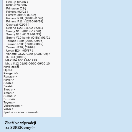
Pick-up (05/86-)
PIXO 07/2009-
Primastar (03-)
Primera (03/02-)
Primera (09/99-03/02)
Primera P10; (10/90-11/96)
Primera P11; (12/96-09/99)
Qashqai (02/07-)
Serena C23; (11/92-06/01)
Sunny N13 (09/86-12/90)
Sunny N14 (01/91-09/95)
Sunny Y10 kombi (Q-Bic) (01/91-
Terrano R20; (09/93-09/96)
Terrano R20; (09/96-08/99)
Terrano R20; (09/99-)
Urvan E24; (05/87-)
Vanette GC22/C20; (09/87-95) /
X-Trail (10/03-)
MAXIMA 10/1994-1999
Micra K12 01/03-06/05 06/05-10
Nové zboží
Opel->
Peugeot->
Renault->
Rover->
Saab->
Seat->
Skoda->
Smart->
Subaru->
Suzuki->
Toyota->
Volkswagen->
Volvo->
Zpětné zrcátko universální
Zboží ve výprodeji
­ za SUPER ceny->