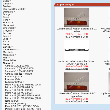
BMW->
Citroen->
Super slevy!!!
Dacia->
Daewoo/Chevrolet->
Daihatsu->
Dodge
Fiat->
Ford->
Honda->
Hyundai->
Chevrolet->
L.blinkr blikač Nissan Serena 93-01
VRCHNÍ
Chrysler->
valeo
MOVA
Isuzu->
203 Kč včetně DPH
Iveco->
571 Kč včetně DPH
Jeep->
Kia->
Lada
Lancia->
Land Rover->
Mazda->
Mercedes->
Mini->
Mitsubishi->
přední výztuha nárazníku Nissan
předn
Nissan
->
MICRA K10 88-93
Nis
Almera (10/02-03/07)
340 Kč včetně DPH
Almera N15 (09/95-03/00)
868 Kč včetně DPH
Almera N16 (04/00-10/02)
Almera Tino N17 (07/00-)
Interstar (02-04)
Interstar (04-)
Kubistar (09/03-)
Micra K10 (02/83-03/85) / (04/8
Micra K10 (04/89-09/92)
Micra K11 (03/98-09/00)
Micra K11 (09/00-12/02)
L blinkr blikač Nissan Serena 93-01
L.přední
Micra K11 (10/92-03/96) / (04/9
typ valeo
M
Micra K12 (01/03-06/05) / (06/0
231 Kč včetně DPH
Note (03/06-)
618 Kč včetně DPH
Patrol GR (10/04-)
Patrol GR Y61; (02/98-10/04)
Patrol P160/P260; (81-90) / (90