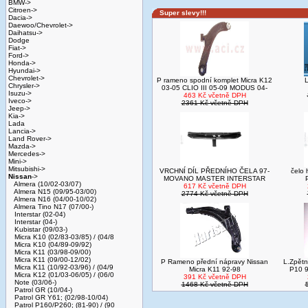
BMW->
Citroen->
Super slevy!!!
Dacia->
Daewoo/Chevrolet->
Daihatsu->
Dodge
Fiat->
Ford->
Honda->
Hyundai->
Chevrolet->
P rameno spodní komplet Micra K12
L
Chrysler->
03-05 CLIO III 05-09 MODUS 04-
Isuzu->
463 Kč včetně DPH
Iveco->
2361 Kč včetně DPH
Jeep->
Kia->
Lada
Lancia->
Land Rover->
Mazda->
Mercedes->
Mini->
Mitsubishi->
VRCHNÍ DÍL PŘEDNÍHO ČELA 97-
čelo 
Nissan
->
MOVANO MASTER INTERSTAR
Almera (10/02-03/07)
617 Kč včetně DPH
Almera N15 (09/95-03/00)
2774 Kč včetně DPH
Almera N16 (04/00-10/02)
Almera Tino N17 (07/00-)
Interstar (02-04)
Interstar (04-)
Kubistar (09/03-)
Micra K10 (02/83-03/85) / (04/8
Micra K10 (04/89-09/92)
Micra K11 (03/98-09/00)
Micra K11 (09/00-12/02)
P Rameno přední nápravy Nissan
L.Zpětn
Micra K11 (10/92-03/96) / (04/9
Micra K11 92-98
P10 9
Micra K12 (01/03-06/05) / (06/0
391 Kč včetně DPH
Note (03/06-)
1468 Kč včetně DPH
Patrol GR (10/04-)
Patrol GR Y61; (02/98-10/04)
Patrol P160/P260; (81-90) / (90