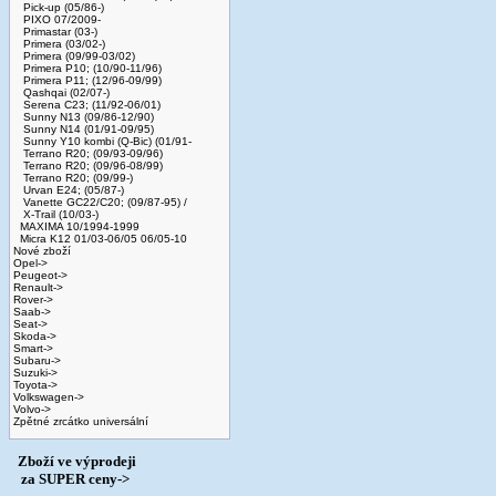
Pick-up (05/86-)
PIXO 07/2009-
Primastar (03-)
Primera (03/02-)
Primera (09/99-03/02)
Primera P10; (10/90-11/96)
Primera P11; (12/96-09/99)
Qashqai (02/07-)
Serena C23; (11/92-06/01)
Sunny N13 (09/86-12/90)
Sunny N14 (01/91-09/95)
Sunny Y10 kombi (Q-Bic) (01/91-
Terrano R20; (09/93-09/96)
Terrano R20; (09/96-08/99)
Terrano R20; (09/99-)
Urvan E24; (05/87-)
Vanette GC22/C20; (09/87-95) /
X-Trail (10/03-)
MAXIMA 10/1994-1999
Micra K12 01/03-06/05 06/05-10
Nové zboží
Opel->
Peugeot->
Renault->
Rover->
Saab->
Seat->
Skoda->
Smart->
Subaru->
Suzuki->
Toyota->
Volkswagen->
Volvo->
Zpětné zrcátko universální
Zboží ve výprodeji
­ za SUPER ceny->