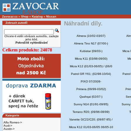
Zavocar.cz
»
Shop
»
Katalog
»
Nissan
Náhradní díly.
Zobrazit autodíl
Almera (10/02-03/07)
Alm
Chcete-li vidět obrázek autodílu, zadejte
jeho kód.
Pokročilé vyhledávání
Almera Tino N17 (07/00-)
Celkem produktu: 24078
Kubistar (09/03-)
Micra 
Micra K11 (03/98-09/00)
Mi
Micra K12 (01/03-06/05) / (06/0
Patrol GR Y61; (02/98-10/04)
Patrol
PIXO 07/2009-
Primera (09/99-03/02)
Pri
Qashqai (02/07-)
Ser
Sunny N14 (01/91-09/95)
Sunny 
Terrano R20; (09/96-08/99)
T
Kategorie
Vanette GC22/C20; (09/87-95) /
Alfa Romeo->
Audi->
Micra K12 01/03-06/05 06/05-10
Austin->