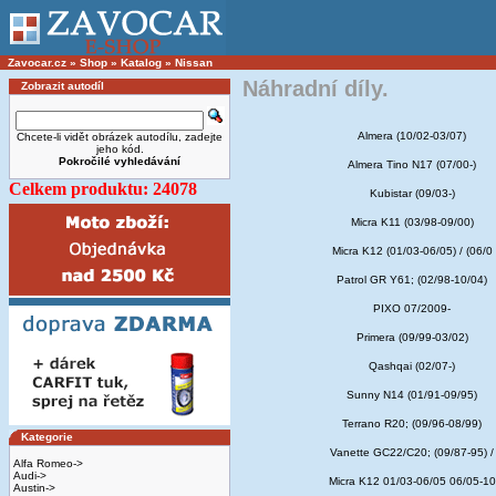
Zavocar.cz
»
Shop
»
Katalog
»
Nissan
Náhradní díly.
Zobrazit autodíl
Almera (10/02-03/07)
Chcete-li vidět obrázek autodílu, zadejte
jeho kód.
Pokročilé vyhledávání
Almera Tino N17 (07/00-)
Celkem produktu: 24078
Kubistar (09/03-)
Micra K11 (03/98-09/00)
Micra K12 (01/03-06/05) / (06/0
Patrol GR Y61; (02/98-10/04)
PIXO 07/2009-
Primera (09/99-03/02)
Qashqai (02/07-)
Sunny N14 (01/91-09/95)
Terrano R20; (09/96-08/99)
Kategorie
Vanette GC22/C20; (09/87-95) /
Alfa Romeo->
Audi->
Micra K12 01/03-06/05 06/05-10
Austin->