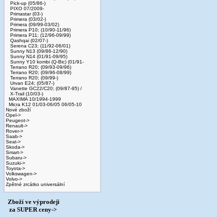
Pick-up (05/86-)
PIXO 07/2009-
Primastar (03-)
Primera (03/02-)
Primera (09/99-03/02)
Primera P10; (10/90-11/96)
Primera P11; (12/96-09/99)
Qashqai (02/07-)
Serena C23; (11/92-06/01)
Sunny N13 (09/86-12/90)
Sunny N14 (01/91-09/95)
Sunny Y10 kombi (Q-Bic) (01/91-
Terrano R20; (09/93-09/96)
Terrano R20; (09/96-08/99)
Terrano R20; (09/99-)
Urvan E24; (05/87-)
Vanette GC22/C20; (09/87-95) /
X-Trail (10/03-)
MAXIMA 10/1994-1999
Micra K12 01/03-06/05 06/05-10
Nové zboží
Opel->
Peugeot->
Renault->
Rover->
Saab->
Seat->
Skoda->
Smart->
Subaru->
Suzuki->
Toyota->
Volkswagen->
Volvo->
Zpětné zrcátko universální
Zboží ve výprodeji
­ za SUPER ceny->