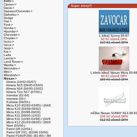
BMW->
Citroen->
Super slevy!!!
Dacia->
Daewoo/Chevrolet->
Daihatsu->
Dodge
Fiat->
Ford->
Honda->
Hyundai->
Chevrolet->
L.blikač Sunny 85-87
Chrysler->
92 Kč včetně DPH
Isuzu->
327 Kč včetně DPH
Iveco->
Jeep->
Kia->
Lada
Lancia->
Land Rover->
Mazda->
Mercedes->
Mini->
L.blinkr blikač Nissan Micra 85-8
Mitsubishi->
93 Kč včetně DPH
Nissan
->
359 Kč včetně DPH
Almera (10/02-03/07)
Almera N15 (09/95-03/00)
Almera N16 (04/00-10/02)
Almera Tino N17 (07/00-)
Interstar (02-04)
Interstar (04-)
Kubistar (09/03-)
Micra K10 (02/83-03/85) / (04/8
Micra K10 (04/89-09/92)
Micra K11 (03/98-09/00)
mřížka Nissan SUNNY N13 88-9
Micra K11 (09/00-12/02)
206 Kč včetně DPH
Micra K11 (10/92-03/96) / (04/9
912 Kč včetně DPH
Micra K12 (01/03-06/05) / (06/0
Note (03/06-)
Patrol GR (10/04-)
Patrol GR Y61; (02/98-10/04)
Patrol P160/P260; (81-90) / (90