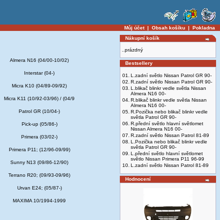
Můj účet
|
Obsah košíku
|
Pokladna
Nákupní košík
..prázdný
Almera N16 (04/00-10/02)
Bestsellery
Interstar (04-)
01.
L.zadní světlo Nissan Patrol GR 90-
02.
R.zadní světlo Nissan Patrol GR 90-
Micra K10 (04/89-09/92)
03.
L.blikač blinkr vedle světla Nissan
Almera N16 00-
Micra K11 (10/92-03/96) / (04/9
04.
R.blikač blinkr vedle světla Nissan
Almera N16 00-
Patrol GR (10/04-)
05.
R.Pozička nebo blikač blinkr vedle
světla Patrol GR 90-
06.
R.přední světlo hlavní světlomet
Pick-up (05/86-)
Nissan Almera N16 00-
07.
R.zadní světlo Nissan Patrol 81-89
Primera (03/02-)
08.
L.Pozička nebo blikač blinkr vedle
světla Patrol GR 90-
Primera P11; (12/96-09/99)
09.
L.přední světlo hlavní světlomet
světlo Nissan Primera P11 96-99
Sunny N13 (09/86-12/90)
10.
L.zadní světlo Nissan Patrol 81-89
Terrano R20; (09/93-09/96)
Hodnocení
Urvan E24; (05/87-)
MAXIMA 10/1994-1999