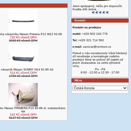
Jsem spokojený, můžu jen doporučit.
Kvalita dílů dobrá. ..
Kontakt
Kontakt na prodejce
mobil:
+420 602 243 779
tuha nárazníku Nissan Primera P12 W12 02-08
720 Kč včetně DPH
Tel.:
+420 321 714 583
3939 Kč včetně DPH
e-mail:
zavocar@centrum.cz
Pokud u nás nenaleznete Vámi hledaný
díl neváhejte a kontaktujte našeho
prodejce který se pokusí díl zajistit od
jiných dodavatelu za velmi výhodné
ceny.
Po - Pá
 nárazník Nissan SUNNY N14 91-96 4d.
8:00 - 12:00 a 12:30 - 17:00
514 Kč včetně DPH
1759 Kč včetně DPH
Měna
tko Nissan PRIMERA P10 90-96 el. ovladané/pro
lak
242 Kč včetně DPH
5127 Kč včetně DPH