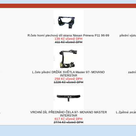
R.čelo horní plechový díl strana Nissan Primera P11 96-99
přední výz
136 Kč včetně DPH
411 Kč včetně DPH
8
L.čelo přední DRŽÁK SVĚTLA Master 97- MOVANO
zadní
INTERSTAR
258 Kč včetně DPH
1226 Kč včetně DPH
1
VRCHNÍ DÍL PŘEDNÍHO ČELA 97- MOVANO MASTER
L.Zpětné zrcá
INTERSTAR
617 Kč včetně DPH
2774 Kč včetně DPH