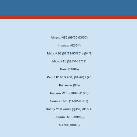
Almera N15 (09/95-03/00)
Interstar (02-04)
Micra K10 (02/83-03/85) / (04/8
Micra K11 (09/00-12/02)
Note (03/06-)
Patrol P160/P260; (81-90) / (90
Primastar (03-)
Primera P10; (10/90-11/96)
Serena C23; (11/92-06/01)
Sunny Y10 kombi (Q-Bic) (01/91-
Terrano R20; (09/99-)
X-Trail (10/03-)