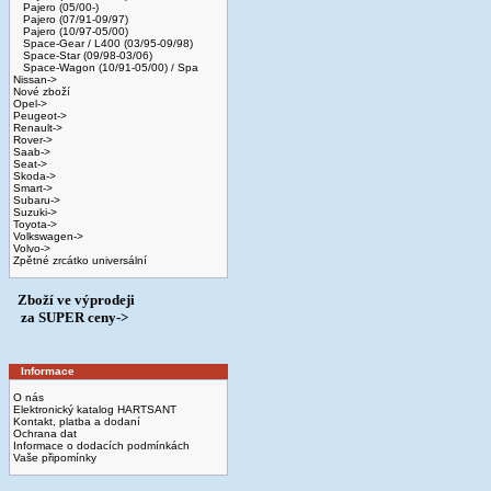
Pajero (05/00-)
Pajero (07/91-09/97)
Pajero (10/97-05/00)
Space-Gear / L400 (03/95-09/98)
Space-Star (09/98-03/06)
Space-Wagon (10/91-05/00) / Spa
Nissan->
Nové zboží
Opel->
Peugeot->
Renault->
Rover->
Saab->
Seat->
Skoda->
Smart->
Subaru->
Suzuki->
Toyota->
Volkswagen->
Volvo->
Zpětné zrcátko universální
Zboží ve výprodeji
­ za SUPER ceny->
Informace
O nás
Elektronický katalog HARTSANT
Kontakt, platba a dodaní
Ochrana dat
Informace o dodacích podmínkách
Vaše připomínky