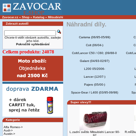
Zavocar.cz
»
Shop
»
Katalog
»
Mitsubishi
Náhradní díly.
Zobrazit autodíl
Carisma (06/95-05/99)
C
Chcete-li vidět obrázek autodílu, zadejte
jeho kód.
Pokročilé vyhledávání
Colt (06/04-)
C
Celkem produktu: 24078
Colt/Lancer C50 / C60; (09/88-0
Colt/L
Galant (04/93-02/97)
L200 05/2006-
L
Lancer (12/07-)
L
Pajero (05/00-)
Space-Gear / L400 (03/95-09/98)
Spa
Super slevy!!!
Kategorie
Alfa Romeo->
Audi->
L.zadní světlo Mitsubishi Lancer 90-
R.mřížk
Austin->
92