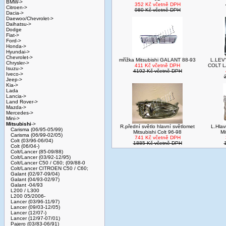
BMW->
352 Kč včetně DPH
Citroen->
980 Kč včetně DPH
Dacia->
Daewoo/Chevrolet->
Daihatsu->
Dodge
Fiat->
Ford->
Honda->
Hyundai->
Chevrolet->
mřížka Mitsubishi GALANT 88-93
L.LEVÝ
Chrysler->
411 Kč včetně DPH
COLT L
Isuzu->
4192 Kč včetně DPH
Iveco->
Jeep->
Kia->
Lada
Lancia->
Land Rover->
Mazda->
Mercedes->
Mini->
Mitsubishi
->
R.přední světlo hlavní světlomet
L.Hlav
Carisma (06/95-05/99)
Mitsubishi Colt 96-98
Mi
Carisma (06/99-02/05)
741 Kč včetně DPH
Colt (03/96-06/04)
1885 Kč včetně DPH
Colt (06/04-)
Colt/Lancer (85-09/88)
Colt/Lancer (03/92-12/95)
Colt/Lancer C50 / C60; (09/88-0
Colt/Lancer CITROEN C50 / C60;
Galant (02/97-09/04)
Galant (04/93-02/97)
Galant -04/93
L200 / L300
L200 05/2006-
Lancer (03/96-11/97)
Lancer (09/03-12/05)
Lancer (12/07-)
Lancer (12/97-07/01)
Pajero (03/83-06/91)