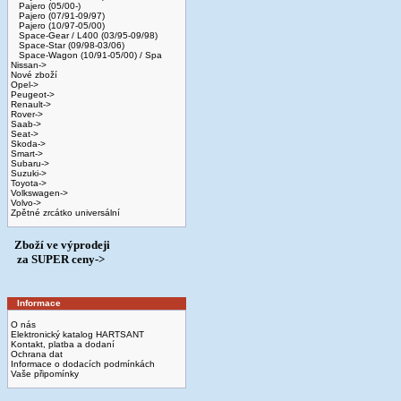
Pajero (05/00-)
Pajero (07/91-09/97)
Pajero (10/97-05/00)
Space-Gear / L400 (03/95-09/98)
Space-Star (09/98-03/06)
Space-Wagon (10/91-05/00) / Spa
Nissan->
Nové zboží
Opel->
Peugeot->
Renault->
Rover->
Saab->
Seat->
Skoda->
Smart->
Subaru->
Suzuki->
Toyota->
Volkswagen->
Volvo->
Zpětné zrcátko universální
Zboží ve výprodeji
­ za SUPER ceny->
Informace
O nás
Elektronický katalog HARTSANT
Kontakt, platba a dodaní
Ochrana dat
Informace o dodacích podmínkách
Vaše připomínky