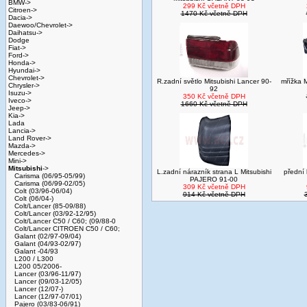
BMW->
299 Kč včetně DPH
Citroen->
1470 Kč včetně DPH
Dacia->
Daewoo/Chevrolet->
Daihatsu->
Dodge
Fiat->
Ford->
Honda->
Hyundai->
Chevrolet->
R.zadní světlo Mitsubishi Lancer 90-
mřížka 
Chrysler->
92
Isuzu->
350 Kč včetně DPH
Iveco->
1660 Kč včetně DPH
Jeep->
Kia->
Lada
Lancia->
Land Rover->
Mazda->
Mercedes->
Mini->
Mitsubishi
->
L.zadní nárazník strana L Mitsubishi
přední
Carisma (06/95-05/99)
PAJERO 91-00
Carisma (06/99-02/05)
309 Kč včetně DPH
Colt (03/96-06/04)
914 Kč včetně DPH
Colt (06/04-)
Colt/Lancer (85-09/88)
Colt/Lancer (03/92-12/95)
Colt/Lancer C50 / C60; (09/88-0
Colt/Lancer CITROEN C50 / C60;
Galant (02/97-09/04)
Galant (04/93-02/97)
Galant -04/93
L200 / L300
L200 05/2006-
Lancer (03/96-11/97)
Lancer (09/03-12/05)
Lancer (12/07-)
Lancer (12/97-07/01)
Pajero (03/83-06/91)