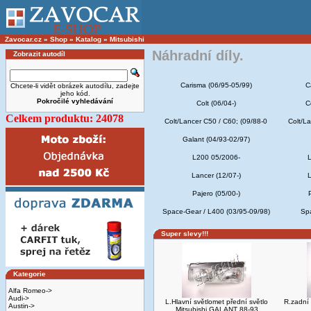
Zavocar.cz
»
Shop
»
Katalog
»
Mitsubishi
Náhradní díly.
Zobrazit autodíl
Carisma (06/95-05/99)
C
Chcete-li vidět obrázek autodílu, zadejte
jeho kód.
Pokročilé vyhledávání
Colt (06/04-)
C
Celkem produktu: 24078
Colt/Lancer C50 / C60; (09/88-0
Colt/L
Galant (04/93-02/97)
L200 05/2006-
L
Lancer (12/07-)
L
Pajero (05/00-)
Space-Gear / L400 (03/95-09/98)
Spa
Super slevy!!!
Kategorie
Alfa Romeo->
Audi->
L.Hlavní světlomet přední světlo
R.zadní 
Austin->
Mitsubishi GALANT 88-93