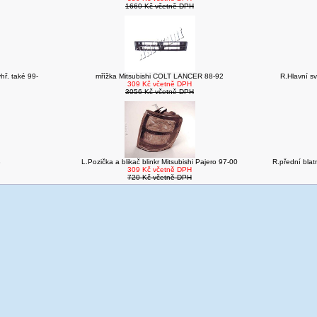
1660 Kč včetně DPH
hř. také 99-
mřížka Mitsubishi COLT LANCER 88-92
R.Hlavní sv
309 Kč včetně DPH
3056 Kč včetně DPH
3
L.Pozička a blikač blinkr Mitsubishi Pajero 97-00
R.přední bla
309 Kč včetně DPH
720 Kč včetně DPH