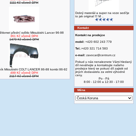
1111 Kč včetně DPH
Dobrý materiál a super na voze sedí!je
to jak original !!! M ..
Kontakt
ětlomet přední světlo Mitsubishi Lancer 96-98
Kontakt na prodejce
361 Kč včetně DPH
1470 Kč včetně DPH
mobil:
+420 602 243 779
Tel.:
+420 321 714 583
e-mail:
zavocar@centrum.cz
Pokud u nás nenaleznete Vámi hledaný
díl neváhejte a kontaktujte našeho
prodejce který se pokusí díl zajistit od
tník Mitsubishi COLT LANCER 86-88 kombi 86-92
jiných dodavatelu za velmi výhodné
499 Kč včetně DPH
ceny.
2117 Kč včetně DPH
Po - Pá
8:00 - 12:00 a 12:30 - 17:00
Měna