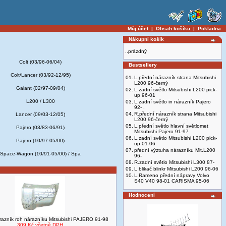
Můj účet
|
Obsah košíku
|
Pokladna
Nákupní košík
..prázdný
Colt (03/96-06/04)
Bestsellery
Colt/Lancer (03/92-12/95)
01.
L.přední nárazník strana Mitsubishi
L200 96-černý
Galant (02/97-09/04)
02.
L.zadní světlo Mitsubishi L200 pick-
up 96-01
L200 / L300
03.
L.zadní světlo in nárazník Pajero
92- .
04.
R.přední nárazník strana Mitsubishi
Lancer (09/03-12/05)
L200 96-černý
05.
L.přední světlo hlavní světlomet
Pajero (03/83-06/91)
Mitsubishi Pajero 91-97
06.
L.zadní světlo Mitsubishi L200 pick-
Pajero (10/97-05/00)
up 01-06
07.
přední výztuha nárazníku Mit.L200
Space-Wagon (10/91-05/00) / Spa
96-
08.
R.zadní světlo Mitsubishi L300 87-
09.
L blikač blinkr Mitsubishi L200 96-06
10.
L.Rameno přední nápravy Volvo
S40 V40 98-01 CARISMA 95-06
Hodnocení
razník roh nárazníku Mitsubishi PAJERO 91-98
309 Kč včetně DPH