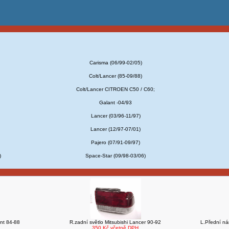
Carisma (06/99-02/05)
Colt/Lancer (85-09/88)
Colt/Lancer CITROEN C50 / C60;
Galant -04/93
Lancer (03/96-11/97)
Lancer (12/97-07/01)
Pajero (07/91-09/97)
)
Space-Star (09/98-03/06)
ant 84-88
R.zadní světlo Mitsubishi Lancer 90-92
L.Přední ná
350 Kč včetně DPH