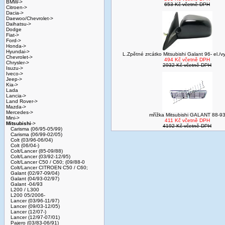
BMW->
653 Kč včetně DPH
Citroen->
Dacia->
Daewoo/Chevrolet->
Daihatsu->
Dodge
Fiat->
Ford->
Honda->
Hyundai->
L.Zpětné zrcátko Mitsubishi Galant 96- el./vy
Chevrolet->
494 Kč včetně DPH
Chrysler->
2932 Kč včetně DPH
Isuzu->
Iveco->
Jeep->
Kia->
Lada
Lancia->
Land Rover->
Mazda->
Mercedes->
mřížka Mitsubishi GALANT 88-9
Mini->
411 Kč včetně DPH
Mitsubishi
->
4192 Kč včetně DPH
Carisma (06/95-05/99)
Carisma (06/99-02/05)
Colt (03/96-06/04)
Colt (06/04-)
Colt/Lancer (85-09/88)
Colt/Lancer (03/92-12/95)
Colt/Lancer C50 / C60; (09/88-0
Colt/Lancer CITROEN C50 / C60;
Galant (02/97-09/04)
Galant (04/93-02/97)
Galant -04/93
L200 / L300
L200 05/2006-
Lancer (03/96-11/97)
Lancer (09/03-12/05)
Lancer (12/07-)
Lancer (12/97-07/01)
Pajero (03/83-06/91)