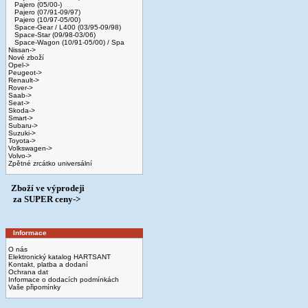
Pajero (05/00-)
Pajero (07/91-09/97)
Pajero (10/97-05/00)
Space-Gear / L400 (03/95-09/98)
Space-Star (09/98-03/06)
Space-Wagon (10/91-05/00) / Spa
Nissan->
Nové zboží
Opel->
Peugeot->
Renault->
Rover->
Saab->
Seat->
Skoda->
Smart->
Subaru->
Suzuki->
Toyota->
Volkswagen->
Volvo->
Zpětné zrcátko universální
Zboží ve výprodeji
­ za SUPER ceny->
Informace
O nás
Elektronický katalog HARTSANT
Kontakt, platba a dodaní
Ochrana dat
Informace o dodacích podmínkách
Vaše připomínky