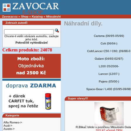
Zavocar.cz
»
Shop
»
Katalog
»
Mitsubishi
Náhradní díly.
Zobrazit autodíl
Carisma (06/95-05/99)
Chcete-li vidět obrázek autodílu, zadejte
jeho kód.
Pokročilé vyhledávání
Colt (06/04-)
Celkem produktu: 24078
Colt/Lancer C50 / C60; (09/88-0
Galant (04/93-02/97)
L200 05/2006-
Lancer (12/07-)
Pajero (05/00-)
Space-Gear / L400 (03/95-09/98
Super slevy!!!
Kategorie
Alfa Romeo->
Audi->
R.Blikač blinkr s pozičkou Mitsubishi Gal
Austin->
203 Kč včetně DPH